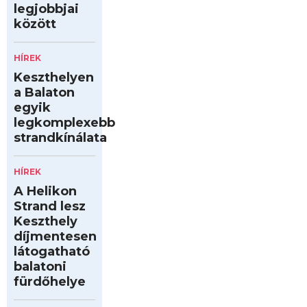
legjobbjai
között
HÍREK
Keszthelyen
a Balaton
egyik
legkomplexebb
strandkínálata
HÍREK
A Helikon
Strand lesz
Keszthely
díjmentesen
látogatható
balatoni
fürdőhelye