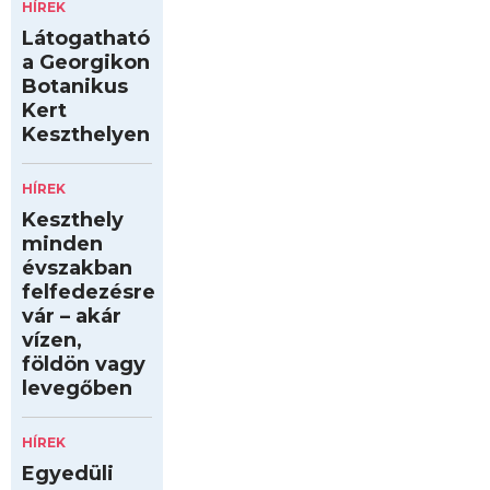
HÍREK
Látogatható
a Georgikon
Botanikus
Kert
Keszthelyen
HÍREK
Keszthely
minden
évszakban
felfedezésre
vár – akár
vízen,
földön vagy
levegőben
HÍREK
Egyedüli