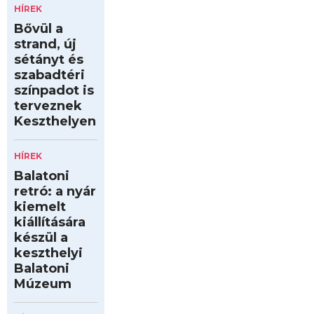
HÍREK
Bővül a
strand, új
sétányt és
szabadtéri
színpadot is
terveznek
Keszthelyen
HÍREK
Balatoni
retró: a nyár
kiemelt
kiállítására
készül a
keszthelyi
Balatoni
Múzeum