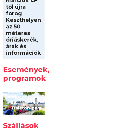
Március 15-
től újra
forog
Keszthelyen
az 50
méteres
óriáskerék,
árak és
információk
Intersport
Keszthelyi
Események,
Kilóméterek
2026
programok
2026.
augusztus 22
– 23.
Balaton-part
Szállások