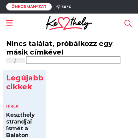
ÖNKORMÁNYZAT
30 °
C
Nincs találat, próbálkozz egy
másik címkével
Legújabb
cikkek
HÍREK
Keszthely
strandjai
ismét a
Balaton