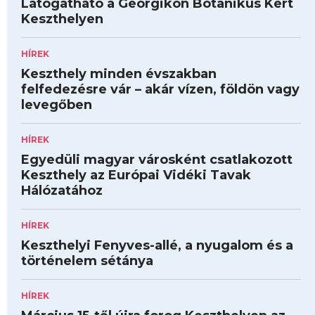
Látogatható a Georgikon Botanikus Kert
Keszthelyen
HÍREK
Keszthely minden évszakban
felfedezésre vár – akár vízen, földön vagy
levegőben
HÍREK
Egyedüli magyar városként csatlakozott
Keszthely az Európai Vidéki Tavak
Hálózatához
HÍREK
Keszthelyi Fenyves-allé, a nyugalom és a
történelem sétánya
HÍREK