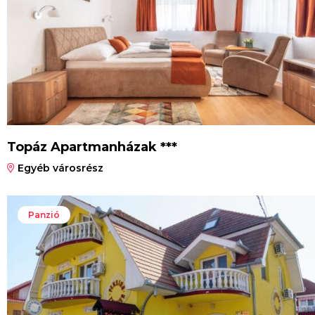
Topáz Apartmanházak ***
Egyéb városrész
Panzió