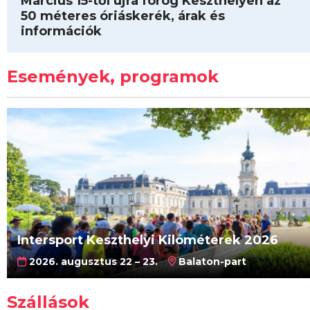
Március 15-től újra forog Keszthelyen az
50 méteres óriáskerék, árak és
információk
Események, programok
Intersport Keszthelyi Kilóméterek 2026
2026. augusztus 22 – 23.
Balaton-part
Szállások