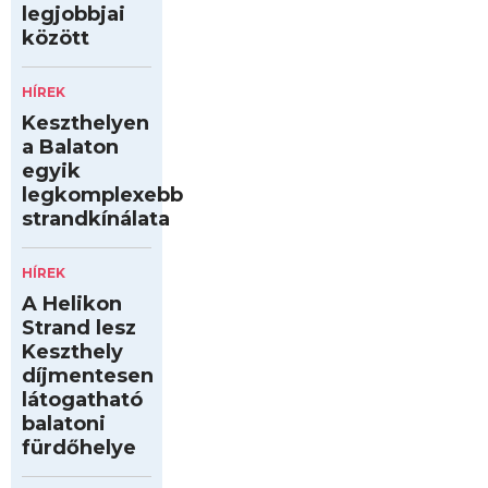
legjobbjai
között
HÍREK
Keszthelyen
a Balaton
egyik
legkomplexebb
strandkínálata
HÍREK
A Helikon
Strand lesz
Keszthely
díjmentesen
látogatható
balatoni
fürdőhelye