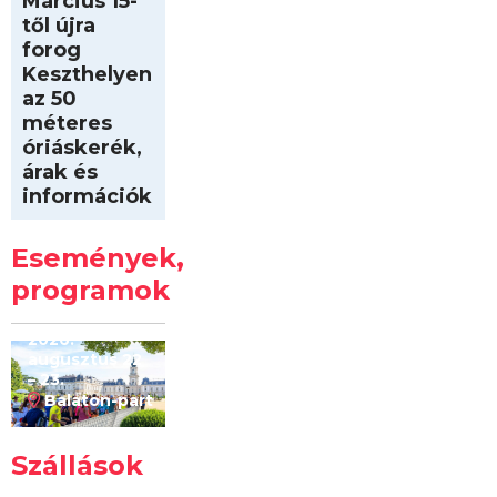
Március 15-
től újra
forog
Keszthelyen
az 50
méteres
óriáskerék,
árak és
információk
Intersport
Keszthelyi
Események,
Kilóméterek
2026
programok
2026.
augusztus 22
– 23.
Balaton-part
Szállások