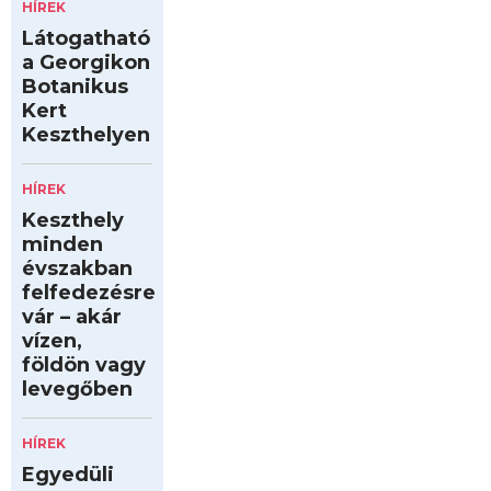
HÍREK
Látogatható
a Georgikon
Botanikus
Kert
Keszthelyen
HÍREK
Keszthely
minden
évszakban
felfedezésre
vár – akár
vízen,
földön vagy
levegőben
HÍREK
Egyedüli