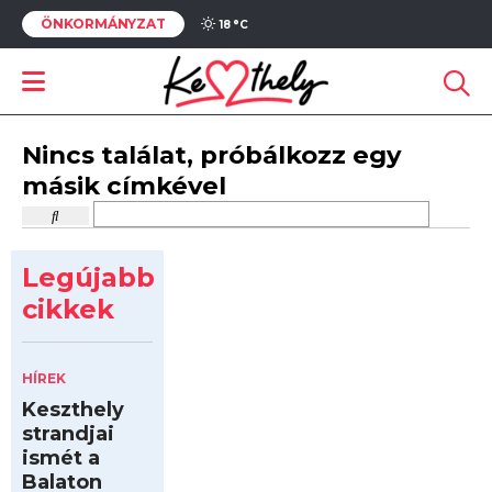
ÖNKORMÁNYZAT
18 °
C
Nincs találat, próbálkozz egy
másik címkével
Legújabb
cikkek
HÍREK
Keszthely
strandjai
ismét a
Balaton