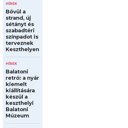
HÍREK
Bővül a
strand, új
sétányt és
szabadtéri
színpadot is
terveznek
Keszthelyen
HÍREK
Balatoni
retró: a nyár
kiemelt
kiállítására
készül a
keszthelyi
Balatoni
Múzeum