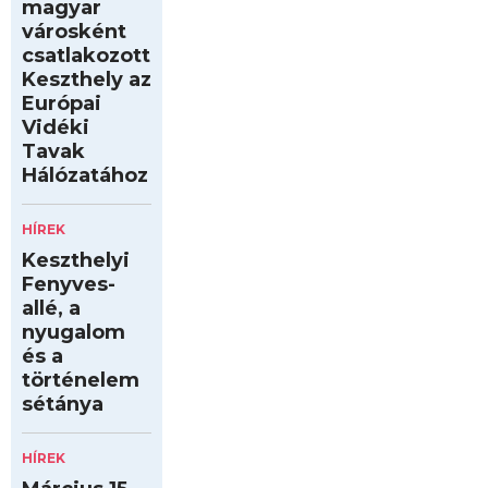
magyar
városként
csatlakozott
Keszthely az
Európai
Vidéki
Tavak
Hálózatához
HÍREK
Keszthelyi
Fenyves-
allé, a
nyugalom
és a
történelem
sétánya
HÍREK