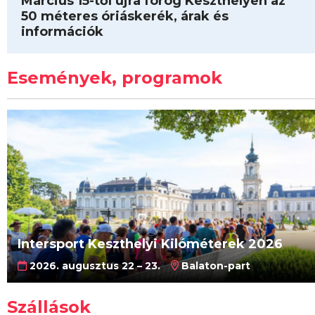
Március 15-től újra forog Keszthelyen az
50 méteres óriáskerék, árak és
információk
Események, programok
Intersport Keszthelyi Kilóméterek 2026
2026. augusztus 22 – 23.
Balaton-part
Szállások