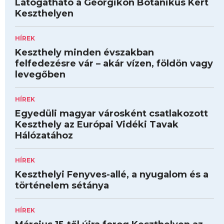
Látogatható a Georgikon Botanikus Kert
Keszthelyen
HÍREK
Keszthely minden évszakban
felfedezésre vár – akár vízen, földön vagy
levegőben
HÍREK
Egyedüli magyar városként csatlakozott
Keszthely az Európai Vidéki Tavak
Hálózatához
HÍREK
Keszthelyi Fenyves-allé, a nyugalom és a
történelem sétánya
HÍREK