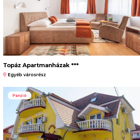
Topáz Apartmanházak ***
Egyéb városrész
Panzió