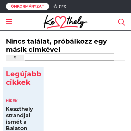
ÖNKORMÁNYZAT
21 °
C
Nincs találat, próbálkozz egy
másik címkével
Legújabb
cikkek
HÍREK
Keszthely
strandjai
ismét a
Balaton