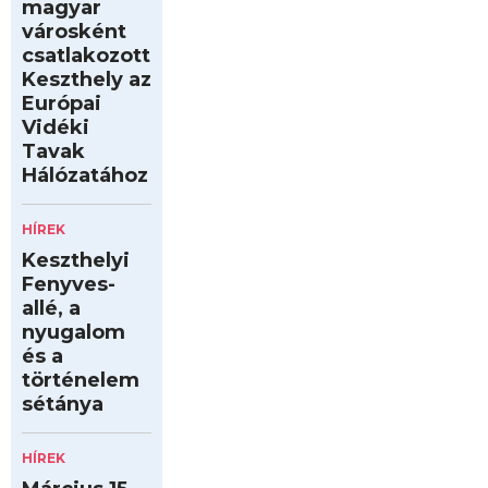
magyar
városként
csatlakozott
Keszthely az
Európai
Vidéki
Tavak
Hálózatához
HÍREK
Keszthelyi
Fenyves-
allé, a
nyugalom
és a
történelem
sétánya
HÍREK