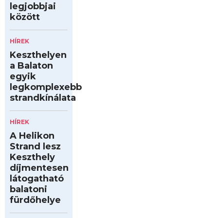
legjobbjai
között
HÍREK
Keszthelyen
a Balaton
egyik
legkomplexebb
strandkínálata
HÍREK
A Helikon
Strand lesz
Keszthely
díjmentesen
látogatható
balatoni
fürdőhelye