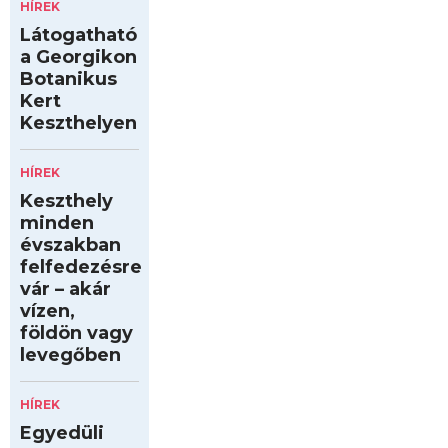
HÍREK
Látogatható
a Georgikon
Botanikus
Kert
Keszthelyen
HÍREK
Keszthely
minden
évszakban
felfedezésre
vár – akár
vízen,
földön vagy
levegőben
HÍREK
Egyedüli