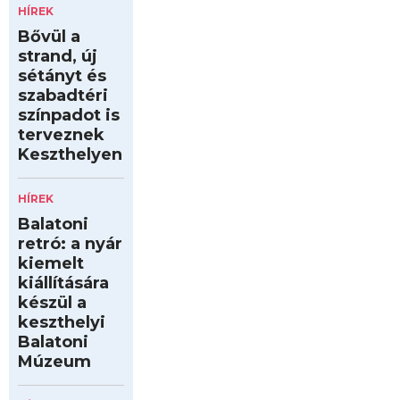
HÍREK
Bővül a
strand, új
sétányt és
szabadtéri
színpadot is
terveznek
Keszthelyen
HÍREK
Balatoni
retró: a nyár
kiemelt
kiállítására
készül a
keszthelyi
Balatoni
Múzeum