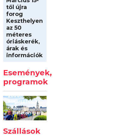
Március 15-
től újra
forog
Keszthelyen
az 50
méteres
óriáskerék,
árak és
információk
Intersport
Keszthelyi
Események,
Kilóméterek
2026
programok
2026.
augusztus 22
– 23.
Balaton-part
Szállások