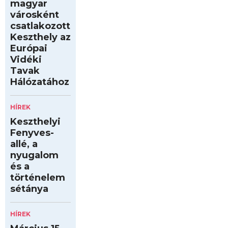
magyar
városként
csatlakozott
Keszthely az
Európai
Vidéki
Tavak
Hálózatához
HÍREK
Keszthelyi
Fenyves-
allé, a
nyugalom
és a
történelem
sétánya
HÍREK