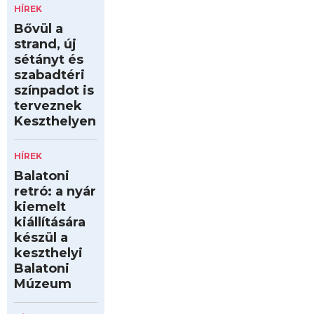
HÍREK
Bővül a
strand, új
sétányt és
szabadtéri
színpadot is
terveznek
Keszthelyen
HÍREK
Balatoni
retró: a nyár
kiemelt
kiállítására
készül a
keszthelyi
Balatoni
Múzeum