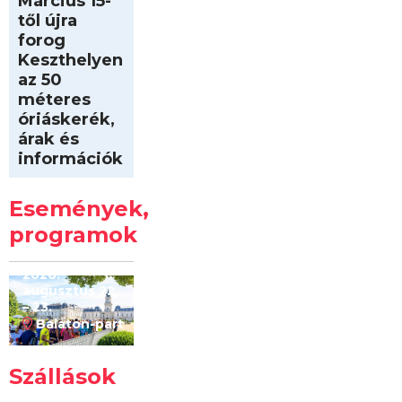
Március 15-
től újra
forog
Keszthelyen
az 50
méteres
óriáskerék,
árak és
információk
Intersport
Keszthelyi
Események,
Kilóméterek
2026
programok
2026.
augusztus 22
– 23.
Balaton-part
Szállások