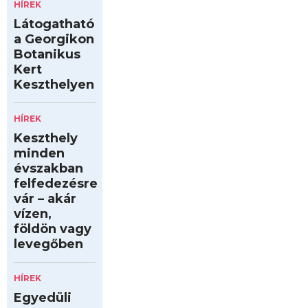
HÍREK
Látogatható
a Georgikon
Botanikus
Kert
Keszthelyen
HÍREK
Keszthely
minden
évszakban
felfedezésre
vár – akár
vízen,
földön vagy
levegőben
HÍREK
Egyedüli