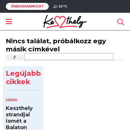
ÖNKORMÁNYZAT
33 °
C
Nincs találat, próbálkozz egy
másik címkével
Legújabb
cikkek
HÍREK
Keszthely
strandjai
ismét a
Balaton