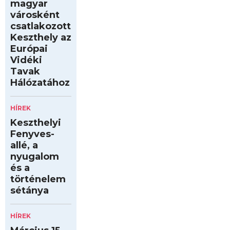
magyar
városként
csatlakozott
Keszthely az
Európai
Vidéki
Tavak
Hálózatához
HÍREK
Keszthelyi
Fenyves-
allé, a
nyugalom
és a
történelem
sétánya
HÍREK