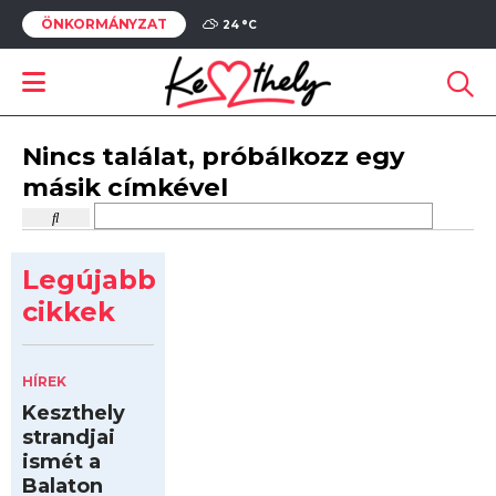
ÖNKORMÁNYZAT
24 °
C
Nincs találat, próbálkozz egy
másik címkével
Legújabb
cikkek
HÍREK
Keszthely
strandjai
ismét a
Balaton