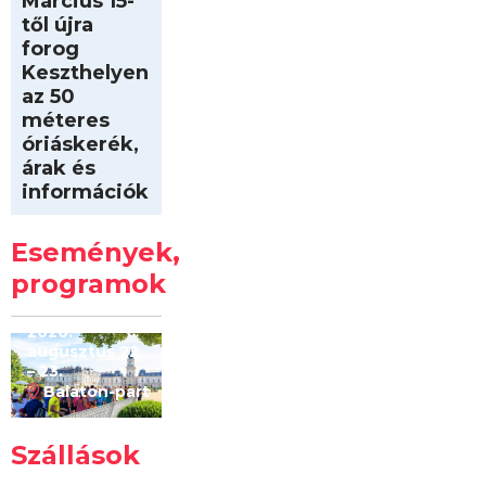
Március 15-
től újra
forog
Keszthelyen
az 50
méteres
óriáskerék,
árak és
információk
Intersport
Keszthelyi
Események,
Kilóméterek
2026
programok
2026.
augusztus 22
– 23.
Balaton-part
Szállások