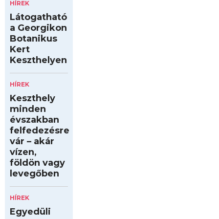
HÍREK
Látogatható
a Georgikon
Botanikus
Kert
Keszthelyen
HÍREK
Keszthely
minden
évszakban
felfedezésre
vár – akár
vízen,
földön vagy
levegőben
HÍREK
Egyedüli