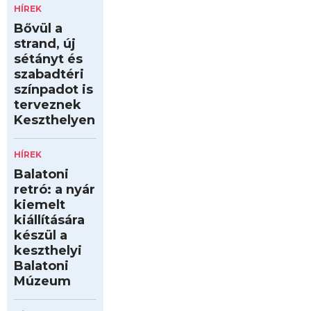
HÍREK
Bővül a
strand, új
sétányt és
szabadtéri
színpadot is
terveznek
Keszthelyen
HÍREK
Balatoni
retró: a nyár
kiemelt
kiállítására
készül a
keszthelyi
Balatoni
Múzeum