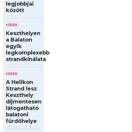
legjobbjai
között
HÍREK
Keszthelyen
a Balaton
egyik
legkomplexebb
strandkínálata
HÍREK
A Helikon
Strand lesz
Keszthely
díjmentesen
látogatható
balatoni
fürdőhelye