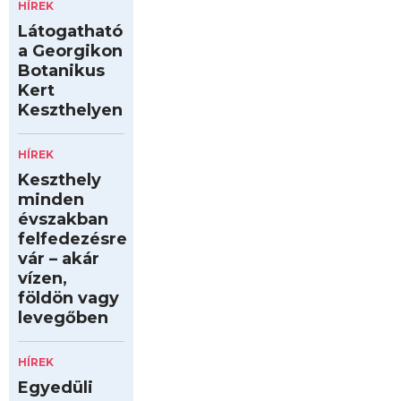
HÍREK
Látogatható
a Georgikon
Botanikus
Kert
Keszthelyen
HÍREK
Keszthely
minden
évszakban
felfedezésre
vár – akár
vízen,
földön vagy
levegőben
HÍREK
Egyedüli