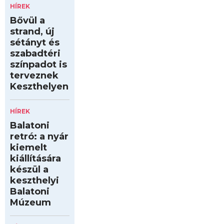
HÍREK
Bővül a
strand, új
sétányt és
szabadtéri
színpadot is
terveznek
Keszthelyen
HÍREK
Balatoni
retró: a nyár
kiemelt
kiállítására
készül a
keszthelyi
Balatoni
Múzeum