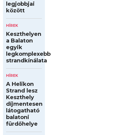
legjobbjai
között
HÍREK
Keszthelyen
a Balaton
egyik
legkomplexebb
strandkínálata
HÍREK
A Helikon
Strand lesz
Keszthely
díjmentesen
látogatható
balatoni
fürdőhelye