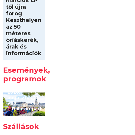
Március 15-
től újra
forog
Keszthelyen
az 50
méteres
óriáskerék,
árak és
információk
Intersport
Keszthelyi
Események,
Kilóméterek
2026
programok
2026.
augusztus 22
– 23.
Balaton-part
Szállások