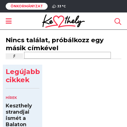
ÖNKORMÁNYZAT
33 °
C
Nincs találat, próbálkozz egy
másik címkével
Legújabb
cikkek
HÍREK
Keszthely
strandjai
ismét a
Balaton