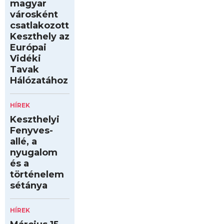
magyar
városként
csatlakozott
Keszthely az
Európai
Vidéki
Tavak
Hálózatához
HÍREK
Keszthelyi
Fenyves-
allé, a
nyugalom
és a
történelem
sétánya
HÍREK