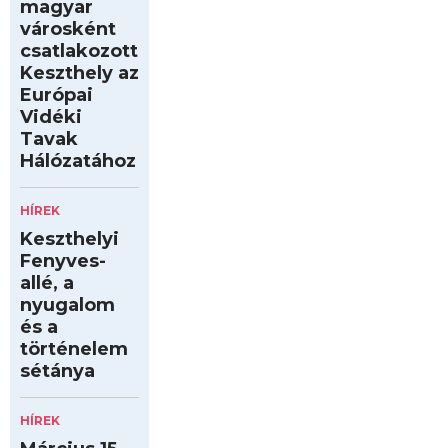
magyar
városként
csatlakozott
Keszthely az
Európai
Vidéki
Tavak
Hálózatához
HÍREK
Keszthelyi
Fenyves-
allé, a
nyugalom
és a
történelem
sétánya
HÍREK