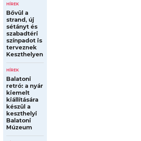
HÍREK
Bővül a
strand, új
sétányt és
szabadtéri
színpadot is
terveznek
Keszthelyen
HÍREK
Balatoni
retró: a nyár
kiemelt
kiállítására
készül a
keszthelyi
Balatoni
Múzeum