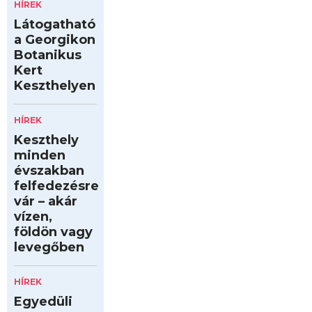
HÍREK
Látogatható
a Georgikon
Botanikus
Kert
Keszthelyen
HÍREK
Keszthely
minden
évszakban
felfedezésre
vár – akár
vízen,
földön vagy
levegőben
HÍREK
Egyedüli