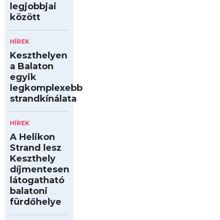
legjobbjai
között
HÍREK
Keszthelyen
a Balaton
egyik
legkomplexebb
strandkínálata
HÍREK
A Helikon
Strand lesz
Keszthely
díjmentesen
látogatható
balatoni
fürdőhelye