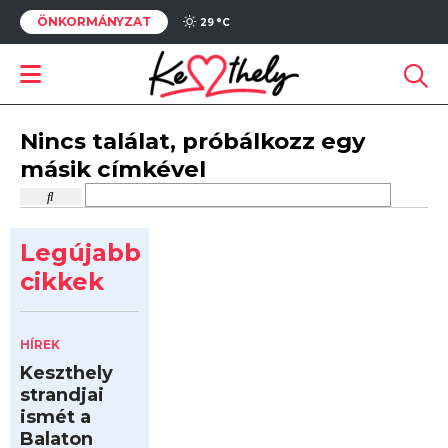
ÖNKORMÁNYZAT
29 °
C
Nincs találat, próbálkozz egy
másik címkével
Legújabb
cikkek
HÍREK
Keszthely
strandjai
ismét a
Balaton