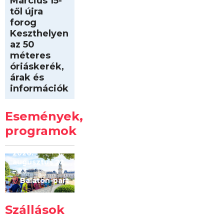
Március 15-
től újra
forog
Keszthelyen
az 50
méteres
óriáskerék,
árak és
információk
Intersport
Keszthelyi
Események,
Kilóméterek
2026
programok
2026.
augusztus 22
– 23.
Balaton-part
Szállások