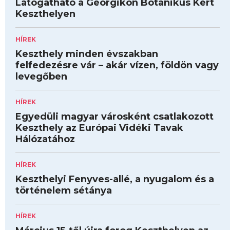
Látogatható a Georgikon Botanikus Kert
Keszthelyen
HÍREK
Keszthely minden évszakban
felfedezésre vár – akár vízen, földön vagy
levegőben
HÍREK
Egyedüli magyar városként csatlakozott
Keszthely az Európai Vidéki Tavak
Hálózatához
HÍREK
Keszthelyi Fenyves-allé, a nyugalom és a
történelem sétánya
HÍREK