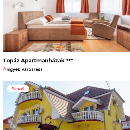
Topáz Apartmanházak ***
Egyéb városrész
Panzió