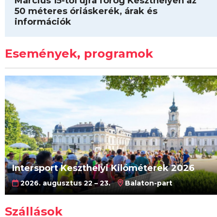
Március 15-től újra forog Keszthelyen az
50 méteres óriáskerék, árak és
információk
Események, programok
Intersport Keszthelyi Kilóméterek 2026
2026. augusztus 22 – 23.
Balaton-part
Szállások