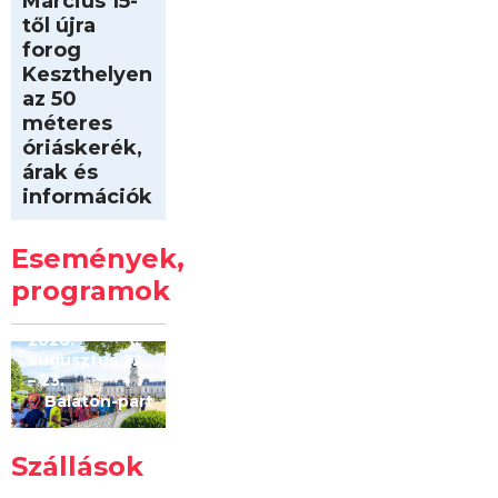
Március 15-
től újra
forog
Keszthelyen
az 50
méteres
óriáskerék,
árak és
információk
Intersport
Keszthelyi
Események,
Kilóméterek
2026
programok
2026.
augusztus 22
– 23.
Balaton-part
Szállások