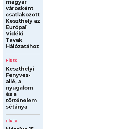
magyar
városként
csatlakozott
Keszthely az
Európai
Vidéki
Tavak
Hálózatához
HÍREK
Keszthelyi
Fenyves-
allé, a
nyugalom
és a
történelem
sétánya
HÍREK