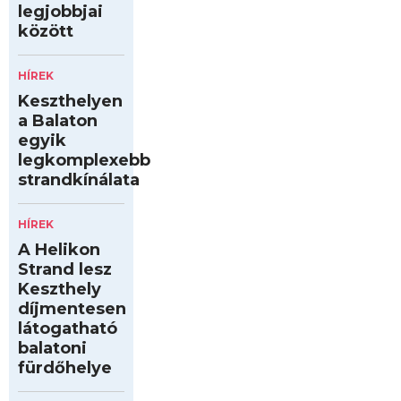
legjobbjai
között
HÍREK
Keszthelyen
a Balaton
egyik
legkomplexebb
strandkínálata
HÍREK
A Helikon
Strand lesz
Keszthely
díjmentesen
látogatható
balatoni
fürdőhelye