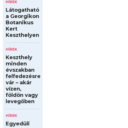
HÍREK
Látogatható
a Georgikon
Botanikus
Kert
Keszthelyen
HÍREK
Keszthely
minden
évszakban
felfedezésre
vár – akár
vízen,
földön vagy
levegőben
HÍREK
Egyedüli