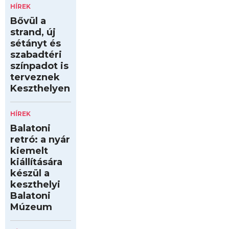
HÍREK
Bővül a
strand, új
sétányt és
szabadtéri
színpadot is
terveznek
Keszthelyen
HÍREK
Balatoni
retró: a nyár
kiemelt
kiállítására
készül a
keszthelyi
Balatoni
Múzeum