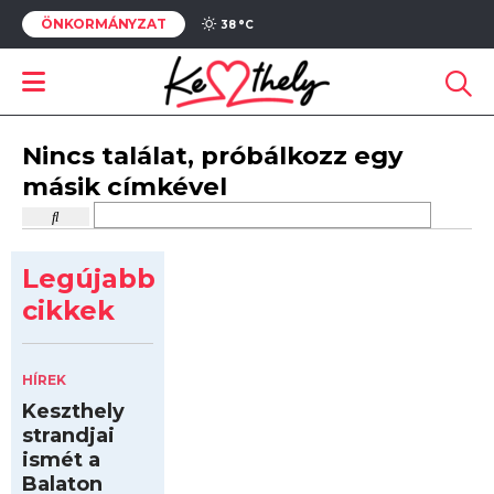
ÖNKORMÁNYZAT
38 °
C
Nincs találat, próbálkozz egy
másik címkével
Legújabb
cikkek
HÍREK
Keszthely
strandjai
ismét a
Balaton