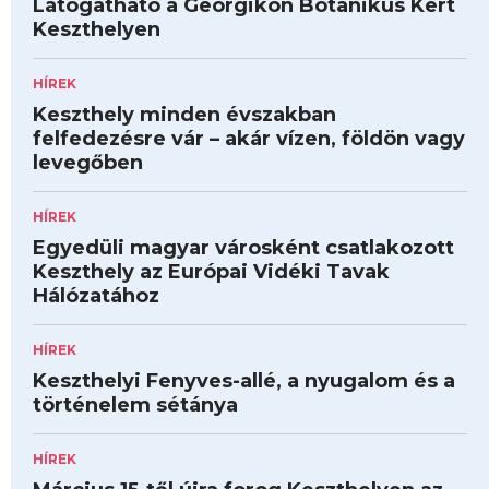
Látogatható a Georgikon Botanikus Kert
Keszthelyen
HÍREK
Keszthely minden évszakban
felfedezésre vár – akár vízen, földön vagy
levegőben
HÍREK
Egyedüli magyar városként csatlakozott
Keszthely az Európai Vidéki Tavak
Hálózatához
HÍREK
Keszthelyi Fenyves-allé, a nyugalom és a
történelem sétánya
HÍREK