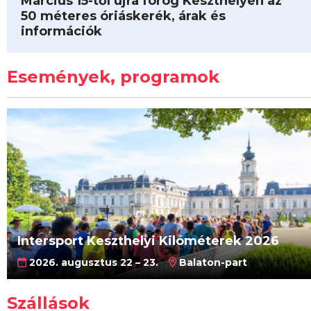
Március 15-től újra forog Keszthelyen az
50 méteres óriáskerék, árak és
információk
Események, programok
Intersport Keszthelyi Kilóméterek 2026
2026. augusztus 22 – 23.
Balaton-part
Szállások