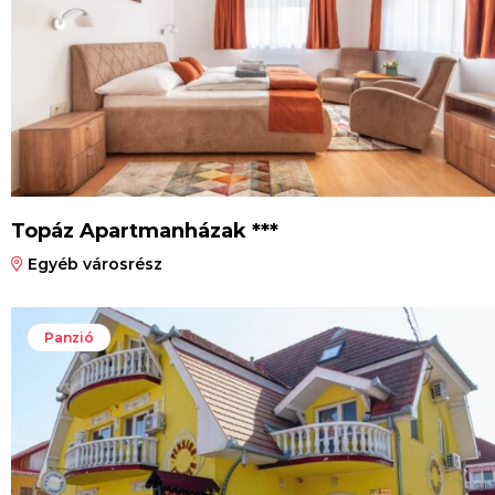
Topáz Apartmanházak ***
Egyéb városrész
Panzió