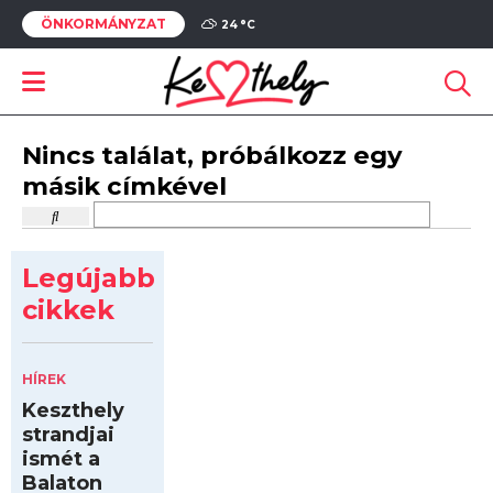
ÖNKORMÁNYZAT
24 °
C
Nincs találat, próbálkozz egy
másik címkével
Legújabb
cikkek
HÍREK
Keszthely
strandjai
ismét a
Balaton