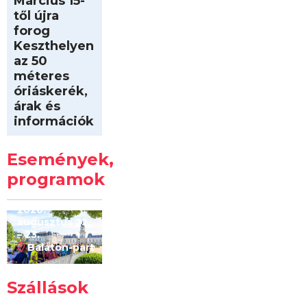
Március 15-
től újra
forog
Keszthelyen
az 50
méteres
óriáskerék,
árak és
információk
Intersport
Keszthelyi
Események,
Kilóméterek
2026
programok
2026.
augusztus 22
– 23.
Balaton-part
Szállások