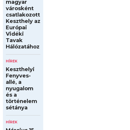
magyar
városként
csatlakozott
Keszthely az
Európai
Vidéki
Tavak
Hálózatához
HÍREK
Keszthelyi
Fenyves-
allé, a
nyugalom
és a
történelem
sétánya
HÍREK