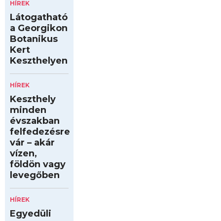
HÍREK
Látogatható
a Georgikon
Botanikus
Kert
Keszthelyen
HÍREK
Keszthely
minden
évszakban
felfedezésre
vár – akár
vízen,
földön vagy
levegőben
HÍREK
Egyedüli