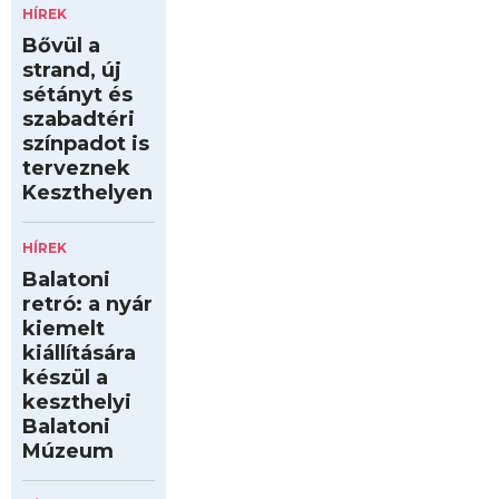
HÍREK
Bővül a
strand, új
sétányt és
szabadtéri
színpadot is
terveznek
Keszthelyen
HÍREK
Balatoni
retró: a nyár
kiemelt
kiállítására
készül a
keszthelyi
Balatoni
Múzeum