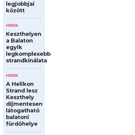
legjobbjai
között
HÍREK
Keszthelyen
a Balaton
egyik
legkomplexebb
strandkínálata
HÍREK
A Helikon
Strand lesz
Keszthely
díjmentesen
látogatható
balatoni
fürdőhelye