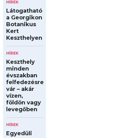
HÍREK
Látogatható
a Georgikon
Botanikus
Kert
Keszthelyen
HÍREK
Keszthely
minden
évszakban
felfedezésre
vár – akár
vízen,
földön vagy
levegőben
HÍREK
Egyedüli