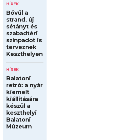
HÍREK
Bővül a
strand, új
sétányt és
szabadtéri
színpadot is
terveznek
Keszthelyen
HÍREK
Balatoni
retró: a nyár
kiemelt
kiállítására
készül a
keszthelyi
Balatoni
Múzeum