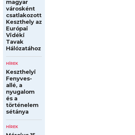
magyar
városként
csatlakozott
Keszthely az
Európai
Vidéki
Tavak
Hálózatához
HÍREK
Keszthelyi
Fenyves-
allé, a
nyugalom
és a
történelem
sétánya
HÍREK