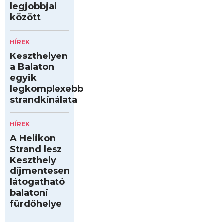
legjobbjai
között
HÍREK
Keszthelyen
a Balaton
egyik
legkomplexebb
strandkínálata
HÍREK
A Helikon
Strand lesz
Keszthely
díjmentesen
látogatható
balatoni
fürdőhelye