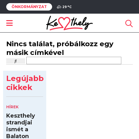
ÖNKORMÁNYZAT
29 °
C
Nincs találat, próbálkozz egy
másik címkével
Legújabb
cikkek
HÍREK
Keszthely
strandjai
ismét a
Balaton