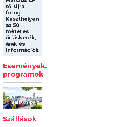
Március 15-
től újra
forog
Keszthelyen
az 50
méteres
óriáskerék,
árak és
információk
Intersport
Keszthelyi
Események,
Kilóméterek
2026
programok
2026.
augusztus 22
– 23.
Balaton-part
Szállások