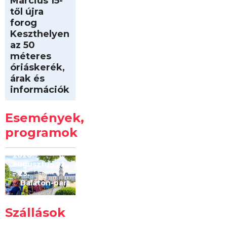
Március 15-
től újra
forog
Keszthelyen
az 50
méteres
óriáskerék,
árak és
információk
Intersport
Keszthelyi
Események,
Kilóméterek
2026
programok
2026.
augusztus 22
– 23.
Balaton-part
Szállások