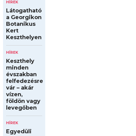
HÍREK
Látogatható
a Georgikon
Botanikus
Kert
Keszthelyen
HÍREK
Keszthely
minden
évszakban
felfedezésre
vár – akár
vízen,
földön vagy
levegőben
HÍREK
Egyedüli