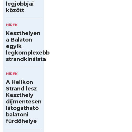
legjobbjai
között
HÍREK
Keszthelyen
a Balaton
egyik
legkomplexebb
strandkínálata
HÍREK
A Helikon
Strand lesz
Keszthely
díjmentesen
látogatható
balatoni
fürdőhelye