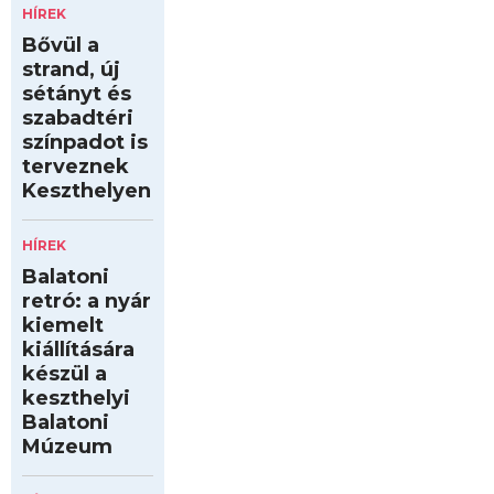
HÍREK
Bővül a
strand, új
sétányt és
szabadtéri
színpadot is
terveznek
Keszthelyen
HÍREK
Balatoni
retró: a nyár
kiemelt
kiállítására
készül a
keszthelyi
Balatoni
Múzeum