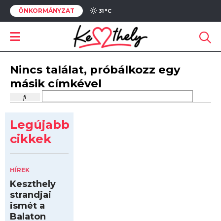
ÖNKORMÁNYZAT
31 °
C
Nincs találat, próbálkozz egy
másik címkével
Legújabb
cikkek
HÍREK
Keszthely
strandjai
ismét a
Balaton