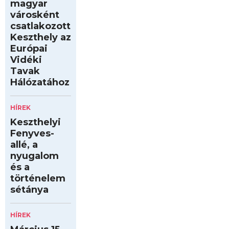
magyar
városként
csatlakozott
Keszthely az
Európai
Vidéki
Tavak
Hálózatához
HÍREK
Keszthelyi
Fenyves-
allé, a
nyugalom
és a
történelem
sétánya
HÍREK