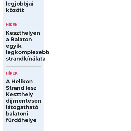
legjobbjai
között
HÍREK
Keszthelyen
a Balaton
egyik
legkomplexebb
strandkínálata
HÍREK
A Helikon
Strand lesz
Keszthely
díjmentesen
látogatható
balatoni
fürdőhelye