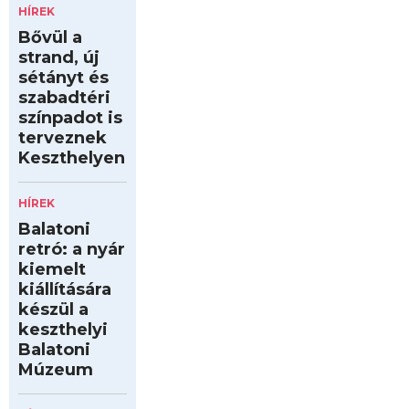
HÍREK
Bővül a
strand, új
sétányt és
szabadtéri
színpadot is
terveznek
Keszthelyen
HÍREK
Balatoni
retró: a nyár
kiemelt
kiállítására
készül a
keszthelyi
Balatoni
Múzeum