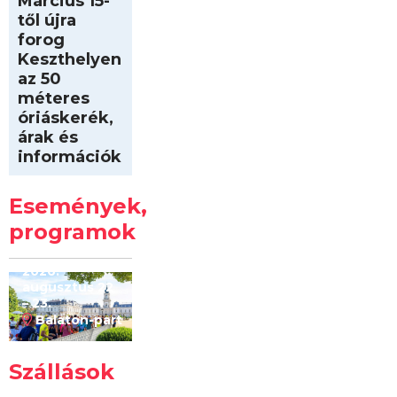
Március 15-
től újra
forog
Keszthelyen
az 50
méteres
óriáskerék,
árak és
információk
Intersport
Keszthelyi
Események,
Kilóméterek
2026
programok
2026.
augusztus 22
– 23.
Balaton-part
Szállások