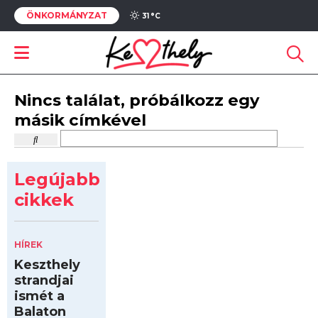
ÖNKORMÁNYZAT
31 °
C
Nincs találat, próbálkozz egy
másik címkével
Legújabb
cikkek
HÍREK
Keszthely
strandjai
ismét a
Balaton