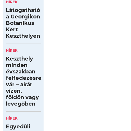
HÍREK
Látogatható
a Georgikon
Botanikus
Kert
Keszthelyen
HÍREK
Keszthely
minden
évszakban
felfedezésre
vár – akár
vízen,
földön vagy
levegőben
HÍREK
Egyedüli