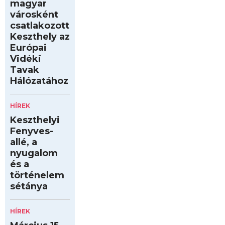
magyar
városként
csatlakozott
Keszthely az
Európai
Vidéki
Tavak
Hálózatához
HÍREK
Keszthelyi
Fenyves-
allé, a
nyugalom
és a
történelem
sétánya
HÍREK