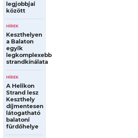
legjobbjai
között
HÍREK
Keszthelyen
a Balaton
egyik
legkomplexebb
strandkínálata
HÍREK
A Helikon
Strand lesz
Keszthely
díjmentesen
látogatható
balatoni
fürdőhelye