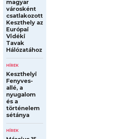
magyar
városként
csatlakozott
Keszthely az
Európai
Vidéki
Tavak
Hálózatához
HÍREK
Keszthelyi
Fenyves-
allé, a
nyugalom
és a
történelem
sétánya
HÍREK