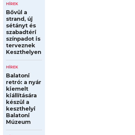
HÍREK
Bővül a
strand, új
sétányt és
szabadtéri
színpadot is
terveznek
Keszthelyen
HÍREK
Balatoni
retró: a nyár
kiemelt
kiállítására
készül a
keszthelyi
Balatoni
Múzeum