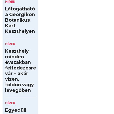
HÍREK
Látogatható
a Georgikon
Botanikus
Kert
Keszthelyen
HÍREK
Keszthely
minden
évszakban
felfedezésre
vár – akár
vízen,
földön vagy
levegőben
HÍREK
Egyedüli