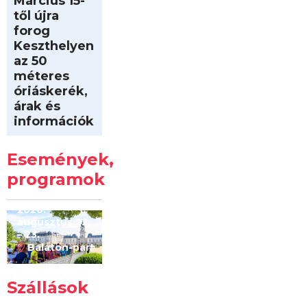
Március 15-
től újra
forog
Keszthelyen
az 50
méteres
óriáskerék,
árak és
információk
Intersport
Keszthelyi
Események,
Kilóméterek
2026
programok
2026.
augusztus 22
– 23.
Balaton-part
Szállások