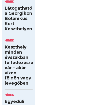
HÍREK
Látogatható
a Georgikon
Botanikus
Kert
Keszthelyen
HÍREK
Keszthely
minden
évszakban
felfedezésre
vár – akár
vízen,
földön vagy
levegőben
HÍREK
Egyedüli