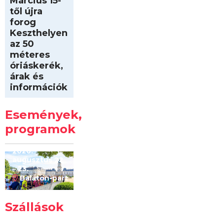
Március 15-
től újra
forog
Keszthelyen
az 50
méteres
óriáskerék,
árak és
információk
Intersport
Keszthelyi
Események,
Kilóméterek
2026
programok
2026.
augusztus 22
– 23.
Balaton-part
Szállások