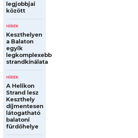
legjobbjai
között
HÍREK
Keszthelyen
a Balaton
egyik
legkomplexebb
strandkínálata
HÍREK
A Helikon
Strand lesz
Keszthely
díjmentesen
látogatható
balatoni
fürdőhelye