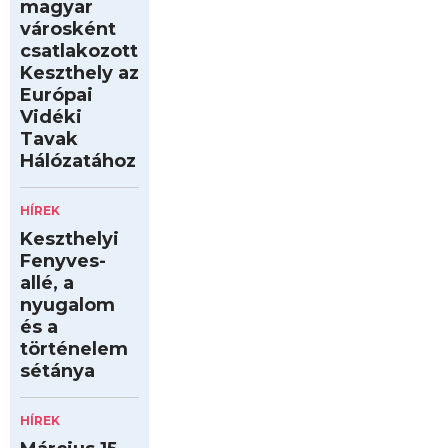
magyar
városként
csatlakozott
Keszthely az
Európai
Vidéki
Tavak
Hálózatához
HÍREK
Keszthelyi
Fenyves-
allé, a
nyugalom
és a
történelem
sétánya
HÍREK