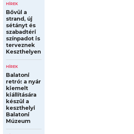
HÍREK
Bővül a
strand, új
sétányt és
szabadtéri
színpadot is
terveznek
Keszthelyen
HÍREK
Balatoni
retró: a nyár
kiemelt
kiállítására
készül a
keszthelyi
Balatoni
Múzeum