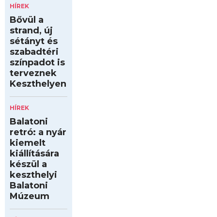
HÍREK
Bővül a
strand, új
sétányt és
szabadtéri
színpadot is
terveznek
Keszthelyen
HÍREK
Balatoni
retró: a nyár
kiemelt
kiállítására
készül a
keszthelyi
Balatoni
Múzeum