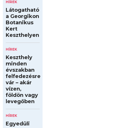
HÍREK
Látogatható
a Georgikon
Botanikus
Kert
Keszthelyen
HÍREK
Keszthely
minden
évszakban
felfedezésre
vár – akár
vízen,
földön vagy
levegőben
HÍREK
Egyedüli