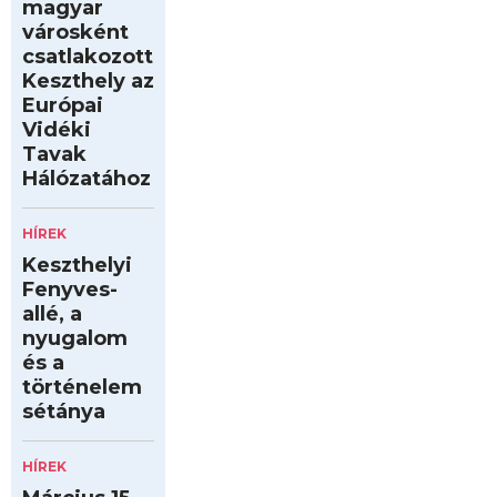
magyar
városként
csatlakozott
Keszthely az
Európai
Vidéki
Tavak
Hálózatához
HÍREK
Keszthelyi
Fenyves-
allé, a
nyugalom
és a
történelem
sétánya
HÍREK