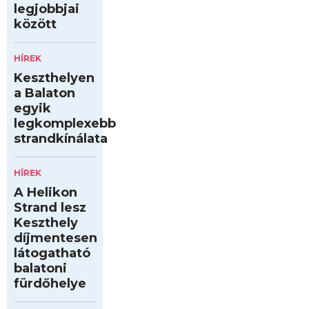
legjobbjai
között
HÍREK
Keszthelyen
a Balaton
egyik
legkomplexebb
strandkínálata
HÍREK
A Helikon
Strand lesz
Keszthely
díjmentesen
látogatható
balatoni
fürdőhelye