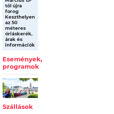
Március 15-
től újra
forog
Keszthelyen
az 50
méteres
óriáskerék,
árak és
információk
Intersport
Keszthelyi
Események,
Kilóméterek
2026
programok
2026.
augusztus 22
– 23.
Balaton-part
Szállások