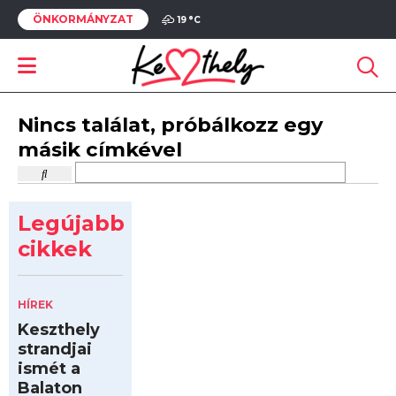
ÖNKORMÁNYZAT
19 °
C
Nincs találat, próbálkozz egy
másik címkével
Legújabb
cikkek
HÍREK
Keszthely
strandjai
ismét a
Balaton