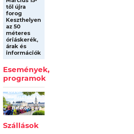
Március 15-
től újra
forog
Keszthelyen
az 50
méteres
óriáskerék,
árak és
információk
Intersport
Keszthelyi
Események,
Kilóméterek
2026
programok
2026.
augusztus 22
– 23.
Balaton-part
Szállások