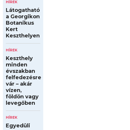
HÍREK
Látogatható
a Georgikon
Botanikus
Kert
Keszthelyen
HÍREK
Keszthely
minden
évszakban
felfedezésre
vár – akár
vízen,
földön vagy
levegőben
HÍREK
Egyedüli