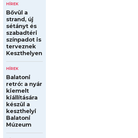
HÍREK
Bővül a
strand, új
sétányt és
szabadtéri
színpadot is
terveznek
Keszthelyen
HÍREK
Balatoni
retró: a nyár
kiemelt
kiállítására
készül a
keszthelyi
Balatoni
Múzeum