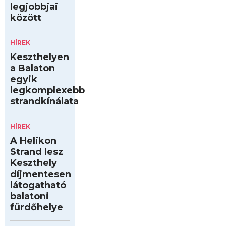
legjobbjai
között
HÍREK
Keszthelyen
a Balaton
egyik
legkomplexebb
strandkínálata
HÍREK
A Helikon
Strand lesz
Keszthely
díjmentesen
látogatható
balatoni
fürdőhelye