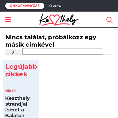
ÖNKORMÁNYZAT
26 °
C
Nincs találat, próbálkozz egy
másik címkével
Legújabb
cikkek
HÍREK
Keszthely
strandjai
ismét a
Balaton