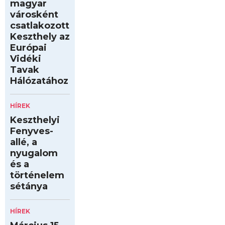
magyar
városként
csatlakozott
Keszthely az
Európai
Vidéki
Tavak
Hálózatához
HÍREK
Keszthelyi
Fenyves-
allé, a
nyugalom
és a
történelem
sétánya
HÍREK