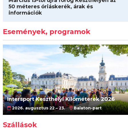
Március 15-től újra forog Keszthelyen az
50 méteres óriáskerék, árak és
információk
Események, programok
Intersport Keszthelyi Kilóméterek 2026
2026. augusztus 22 – 23.
Balaton-part
Szállások