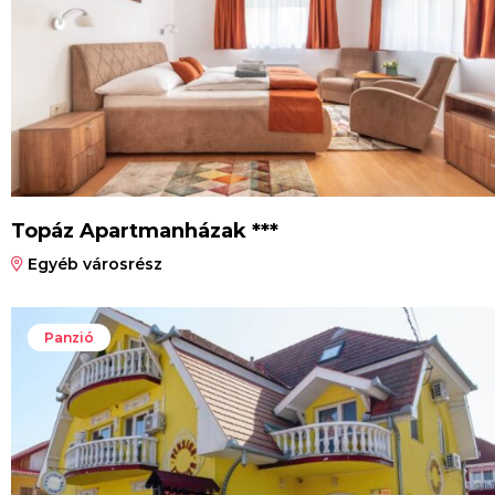
Topáz Apartmanházak ***
Egyéb városrész
Panzió