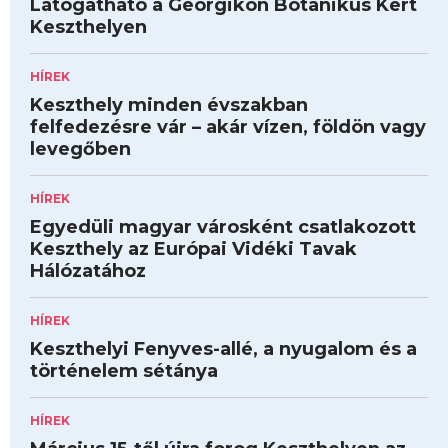
Látogatható a Georgikon Botanikus Kert
Keszthelyen
HÍREK
Keszthely minden évszakban
felfedezésre vár – akár vízen, földön vagy
levegőben
HÍREK
Egyedüli magyar városként csatlakozott
Keszthely az Európai Vidéki Tavak
Hálózatához
HÍREK
Keszthelyi Fenyves-allé, a nyugalom és a
történelem sétánya
HÍREK