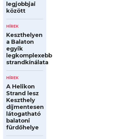
legjobbjai
között
HÍREK
Keszthelyen
a Balaton
egyik
legkomplexebb
strandkínálata
HÍREK
A Helikon
Strand lesz
Keszthely
díjmentesen
látogatható
balatoni
fürdőhelye