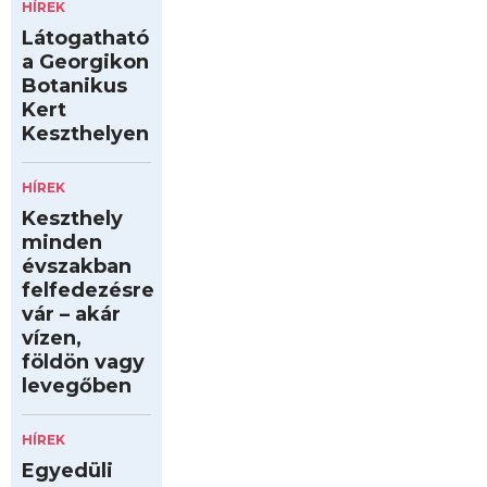
HÍREK
Látogatható
a Georgikon
Botanikus
Kert
Keszthelyen
HÍREK
Keszthely
minden
évszakban
felfedezésre
vár – akár
vízen,
földön vagy
levegőben
HÍREK
Egyedüli