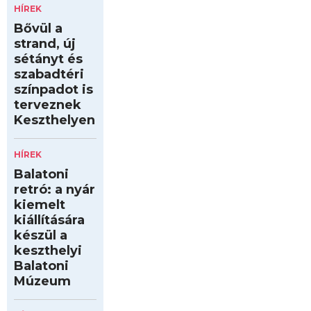
HÍREK
Bővül a
strand, új
sétányt és
szabadtéri
színpadot is
terveznek
Keszthelyen
HÍREK
Balatoni
retró: a nyár
kiemelt
kiállítására
készül a
keszthelyi
Balatoni
Múzeum