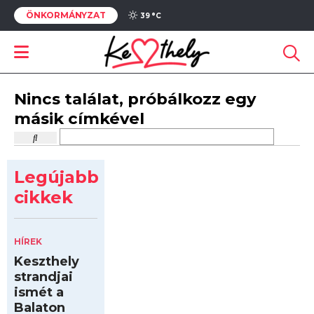
ÖNKORMÁNYZAT
39 °
C
Nincs találat, próbálkozz egy
másik címkével
Legújabb
cikkek
HÍREK
Keszthely
strandjai
ismét a
Balaton