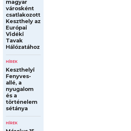
magyar
városként
csatlakozott
Keszthely az
Európai
Vidéki
Tavak
Hálózatához
HÍREK
Keszthelyi
Fenyves-
allé, a
nyugalom
és a
történelem
sétánya
HÍREK