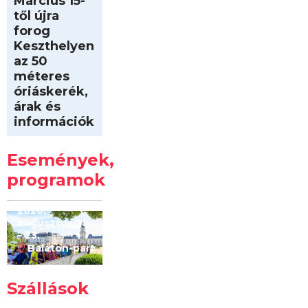
Március 15-
től újra
forog
Keszthelyen
az 50
méteres
óriáskerék,
árak és
információk
Intersport
Keszthelyi
Események,
Kilóméterek
2026
programok
2026.
augusztus 22
– 23.
Balaton-part
Szállások