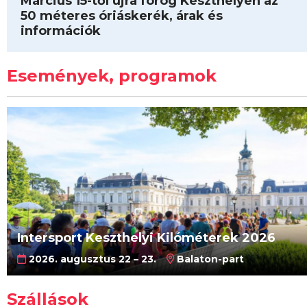
Március 15-től újra forog Keszthelyen az
50 méteres óriáskerék, árak és
információk
Események, programok
Intersport Keszthelyi Kilóméterek 2026
2026. augusztus 22 – 23.
Balaton-part
Szállások