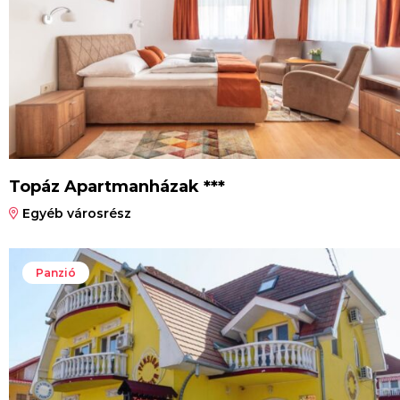
Topáz Apartmanházak ***
Egyéb városrész
Panzió