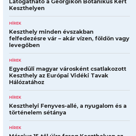
Látogatható a Georgikon Botanikus Kert
Keszthelyen
HÍREK
Keszthely minden évszakban
felfedezésre vár – akár vízen, földön vagy
levegőben
HÍREK
Egyedüli magyar városként csatlakozott
Keszthely az Európai Vidéki Tavak
Hálózatához
HÍREK
Keszthelyi Fenyves-allé, a nyugalom és a
történelem sétánya
HÍREK