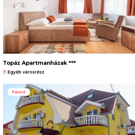
Topáz Apartmanházak ***
Egyéb városrész
Panzió