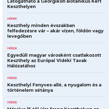
Látogatható a Georgikon Botanikus Kert
Keszthelyen
HÍREK
Keszthely minden évszakban
felfedezésre vár – akár vízen, földön vagy
levegőben
HÍREK
Egyedüli magyar városként csatlakozott
Keszthely az Európai Vidéki Tavak
Hálózatához
HÍREK
Keszthelyi Fenyves-allé, a nyugalom és a
történelem sétánya
HÍREK