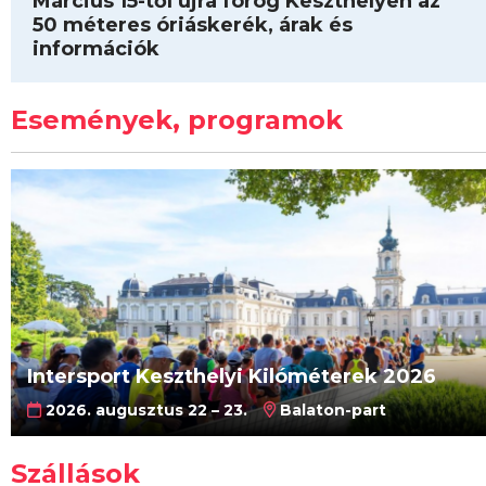
Március 15-től újra forog Keszthelyen az
50 méteres óriáskerék, árak és
információk
Események, programok
Intersport Keszthelyi Kilóméterek 2026
2026. augusztus 22 – 23.
Balaton-part
Szállások