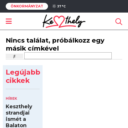
ÖNKORMÁNYZAT
37 °
C
Nincs találat, próbálkozz egy
másik címkével
Legújabb
cikkek
HÍREK
Keszthely
strandjai
ismét a
Balaton