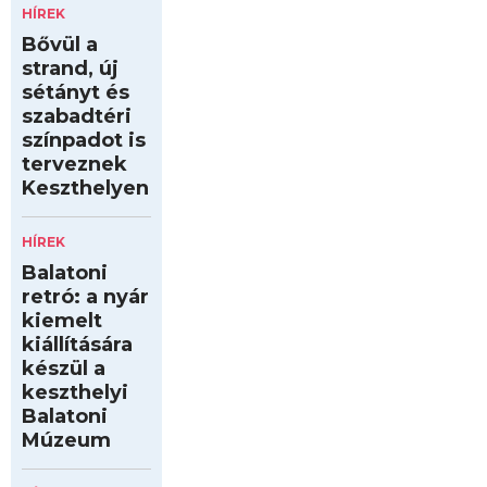
HÍREK
Bővül a
strand, új
sétányt és
szabadtéri
színpadot is
terveznek
Keszthelyen
HÍREK
Balatoni
retró: a nyár
kiemelt
kiállítására
készül a
keszthelyi
Balatoni
Múzeum