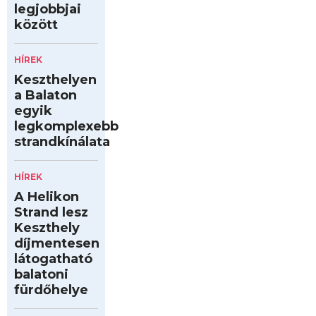
legjobbjai
között
HÍREK
Keszthelyen
a Balaton
egyik
legkomplexebb
strandkínálata
HÍREK
A Helikon
Strand lesz
Keszthely
díjmentesen
látogatható
balatoni
fürdőhelye