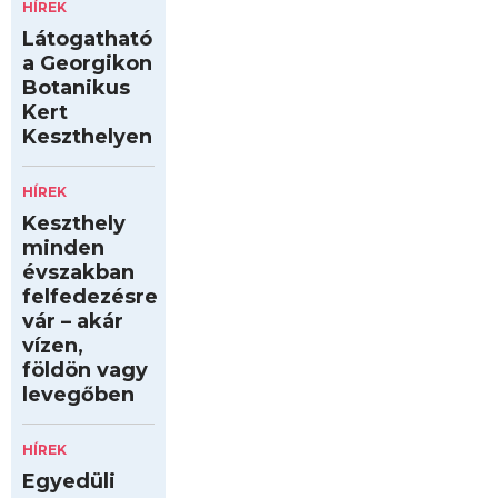
HÍREK
Látogatható
a Georgikon
Botanikus
Kert
Keszthelyen
HÍREK
Keszthely
minden
évszakban
felfedezésre
vár – akár
vízen,
földön vagy
levegőben
HÍREK
Egyedüli