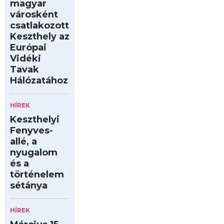
magyar
városként
csatlakozott
Keszthely az
Európai
Vidéki
Tavak
Hálózatához
HÍREK
Keszthelyi
Fenyves-
allé, a
nyugalom
és a
történelem
sétánya
HÍREK