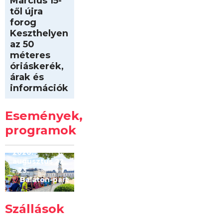
Március 15-
től újra
forog
Keszthelyen
az 50
méteres
óriáskerék,
árak és
információk
Intersport
Keszthelyi
Események,
Kilóméterek
2026
programok
2026.
augusztus 22
– 23.
Balaton-part
Szállások