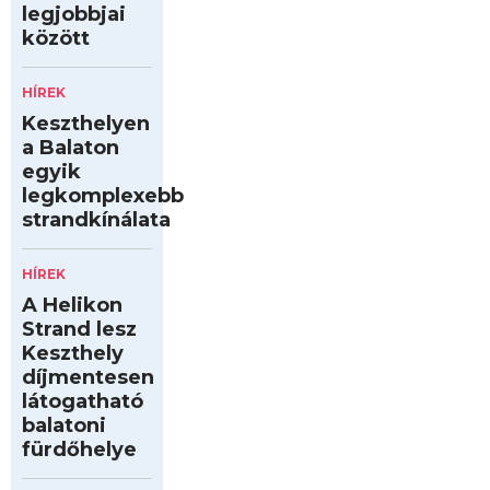
legjobbjai
között
HÍREK
Keszthelyen
a Balaton
egyik
legkomplexebb
strandkínálata
HÍREK
A Helikon
Strand lesz
Keszthely
díjmentesen
látogatható
balatoni
fürdőhelye