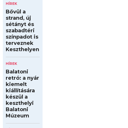
HÍREK
Bővül a
strand, új
sétányt és
szabadtéri
színpadot is
terveznek
Keszthelyen
HÍREK
Balatoni
retró: a nyár
kiemelt
kiállítására
készül a
keszthelyi
Balatoni
Múzeum