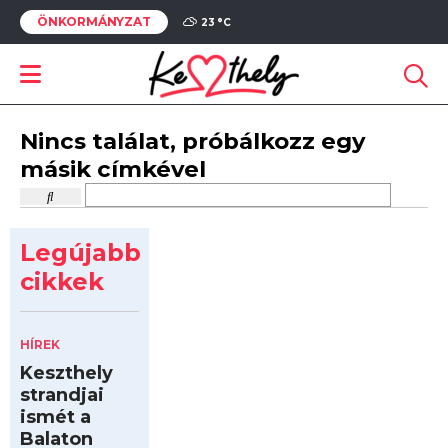
ÖNKORMÁNYZAT
23 °
C
Nincs találat, próbálkozz egy
másik címkével
Legújabb
cikkek
HÍREK
Keszthely
strandjai
ismét a
Balaton