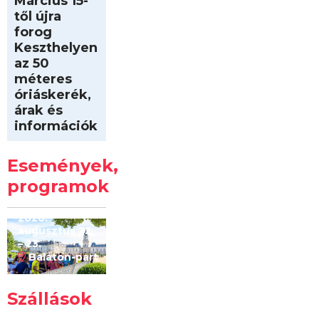
Március 15-
től újra
forog
Keszthelyen
az 50
méteres
óriáskerék,
árak és
információk
Intersport
Keszthelyi
Események,
Kilóméterek
2026
programok
2026.
augusztus 22
– 23.
Balaton-part
Szállások