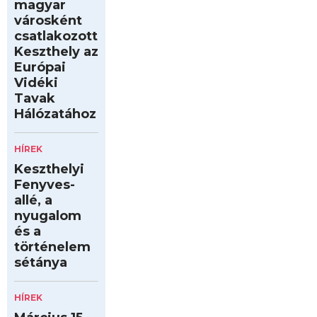
magyar
városként
csatlakozott
Keszthely az
Európai
Vidéki
Tavak
Hálózatához
HÍREK
Keszthelyi
Fenyves-
allé, a
nyugalom
és a
történelem
sétánya
HÍREK