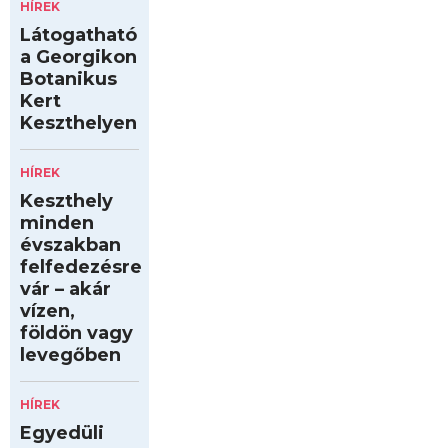
HÍREK
Látogatható
a Georgikon
Botanikus
Kert
Keszthelyen
HÍREK
Keszthely
minden
évszakban
felfedezésre
vár – akár
vízen,
földön vagy
levegőben
HÍREK
Egyedüli