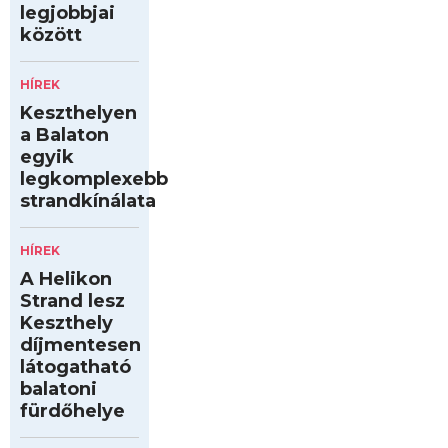
legjobbjai
között
HÍREK
Keszthelyen
a Balaton
egyik
legkomplexebb
strandkínálata
HÍREK
A Helikon
Strand lesz
Keszthely
díjmentesen
látogatható
balatoni
fürdőhelye