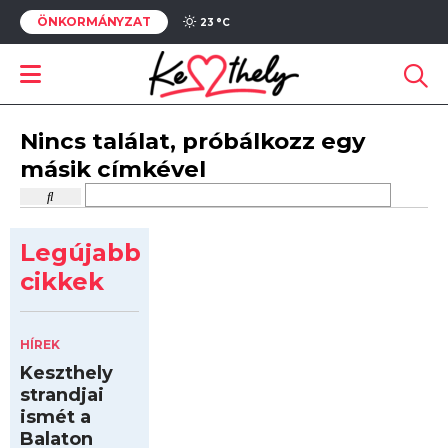
ÖNKORMÁNYZAT
23 °
C
Nincs találat, próbálkozz egy
másik címkével
Legújabb
cikkek
HÍREK
Keszthely
strandjai
ismét a
Balaton