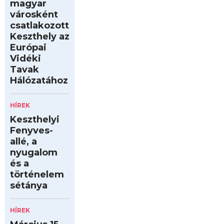
magyar
városként
csatlakozott
Keszthely az
Európai
Vidéki
Tavak
Hálózatához
HÍREK
Keszthelyi
Fenyves-
allé, a
nyugalom
és a
történelem
sétánya
HÍREK