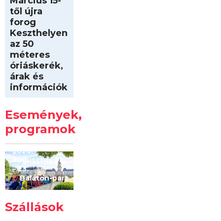
Március 15-
től újra
forog
Keszthelyen
az 50
méteres
óriáskerék,
árak és
információk
Intersport
Keszthelyi
Események,
Kilóméterek
2026
programok
2026.
augusztus 22
– 23.
Balaton-part
Szállások