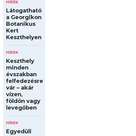
HÍREK
Látogatható
a Georgikon
Botanikus
Kert
Keszthelyen
HÍREK
Keszthely
minden
évszakban
felfedezésre
vár – akár
vízen,
földön vagy
levegőben
HÍREK
Egyedüli