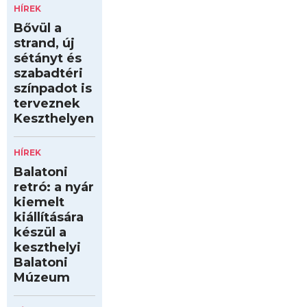
HÍREK
Bővül a
strand, új
sétányt és
szabadtéri
színpadot is
terveznek
Keszthelyen
HÍREK
Balatoni
retró: a nyár
kiemelt
kiállítására
készül a
keszthelyi
Balatoni
Múzeum