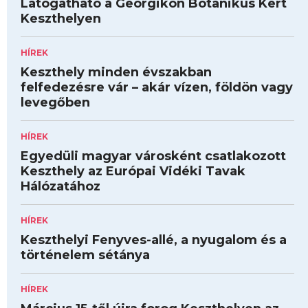
Látogatható a Georgikon Botanikus Kert
Keszthelyen
HÍREK
Keszthely minden évszakban
felfedezésre vár – akár vízen, földön vagy
levegőben
HÍREK
Egyedüli magyar városként csatlakozott
Keszthely az Európai Vidéki Tavak
Hálózatához
HÍREK
Keszthelyi Fenyves-allé, a nyugalom és a
történelem sétánya
HÍREK