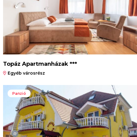
Topáz Apartmanházak ***
Egyéb városrész
Panzió