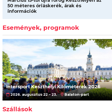
Március 15-től újra forog Keszthelyen az
50 méteres óriáskerék, árak és
információk
Események, programok
Intersport Keszthelyi Kilóméterek 2026
2026. augusztus 22 – 23.
Balaton-part
Szállások