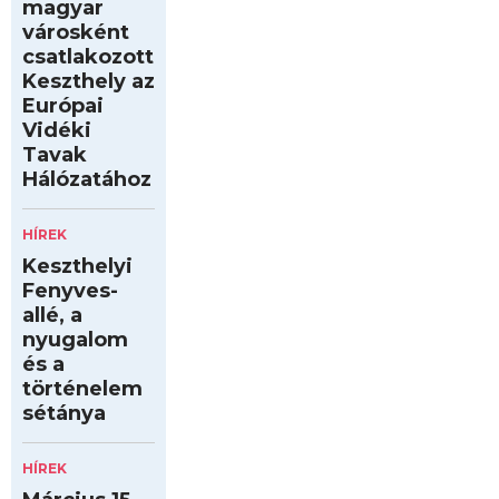
magyar
városként
csatlakozott
Keszthely az
Európai
Vidéki
Tavak
Hálózatához
HÍREK
Keszthelyi
Fenyves-
allé, a
nyugalom
és a
történelem
sétánya
HÍREK