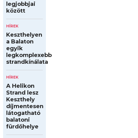
legjobbjai
között
HÍREK
Keszthelyen
a Balaton
egyik
legkomplexebb
strandkínálata
HÍREK
A Helikon
Strand lesz
Keszthely
díjmentesen
látogatható
balatoni
fürdőhelye