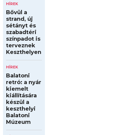
HÍREK
Bővül a
strand, új
sétányt és
szabadtéri
színpadot is
terveznek
Keszthelyen
HÍREK
Balatoni
retró: a nyár
kiemelt
kiállítására
készül a
keszthelyi
Balatoni
Múzeum