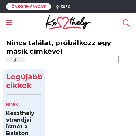
ÖNKORMÁNYZAT
30 °
C
Nincs találat, próbálkozz egy
másik címkével
Legújabb
cikkek
HÍREK
Keszthely
strandjai
ismét a
Balaton