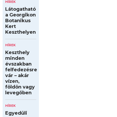
HÍREK
Látogatható
a Georgikon
Botanikus
Kert
Keszthelyen
HÍREK
Keszthely
minden
évszakban
felfedezésre
vár – akár
vízen,
földön vagy
levegőben
HÍREK
Egyedüli