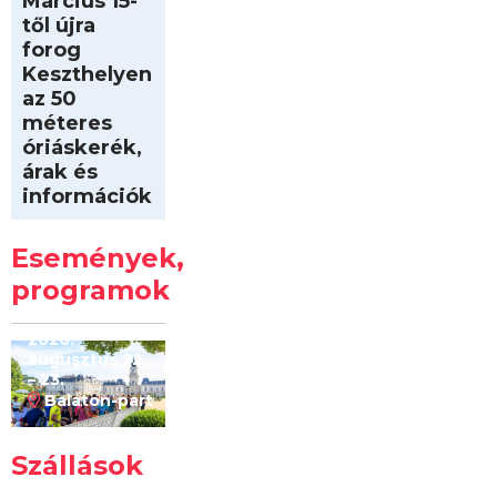
Március 15-
től újra
forog
Keszthelyen
az 50
méteres
óriáskerék,
árak és
információk
Intersport
Keszthelyi
Események,
Kilóméterek
2026
programok
2026.
augusztus 22
– 23.
Balaton-part
Szállások