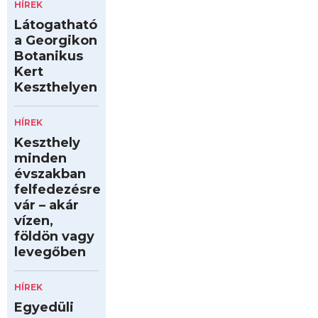
HÍREK
Látogatható
a Georgikon
Botanikus
Kert
Keszthelyen
HÍREK
Keszthely
minden
évszakban
felfedezésre
vár – akár
vízen,
földön vagy
levegőben
HÍREK
Egyedüli