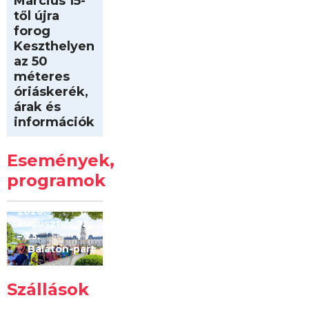
Március 15-
től újra
forog
Keszthelyen
az 50
méteres
óriáskerék,
árak és
információk
Intersport
Keszthelyi
Események,
Kilóméterek
2026
programok
2026.
augusztus 22
– 23.
Balaton-part
Szállások