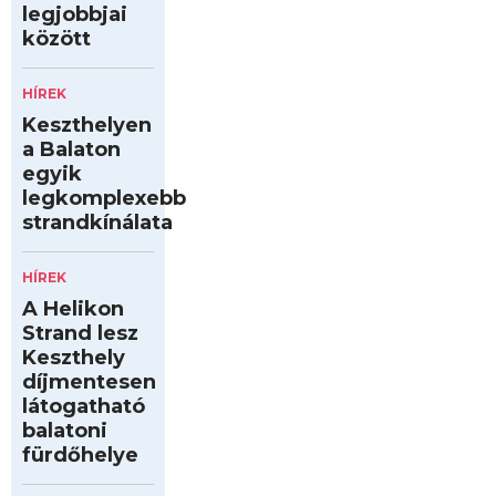
legjobbjai
között
HÍREK
Keszthelyen
a Balaton
egyik
legkomplexebb
strandkínálata
HÍREK
A Helikon
Strand lesz
Keszthely
díjmentesen
látogatható
balatoni
fürdőhelye