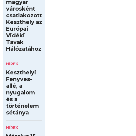
magyar
városként
csatlakozott
Keszthely az
Európai
Vidéki
Tavak
Hálózatához
HÍREK
Keszthelyi
Fenyves-
allé, a
nyugalom
és a
történelem
sétánya
HÍREK