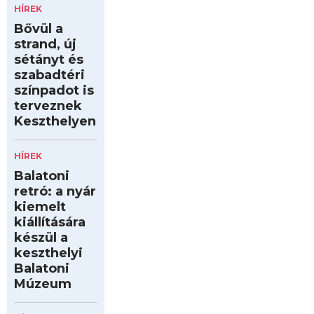
HÍREK
Bővül a
strand, új
sétányt és
szabadtéri
színpadot is
terveznek
Keszthelyen
HÍREK
Balatoni
retró: a nyár
kiemelt
kiállítására
készül a
keszthelyi
Balatoni
Múzeum