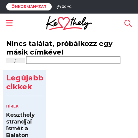
ÖNKORMÁNYZAT
30 °
C
Nincs találat, próbálkozz egy
másik címkével
Legújabb
cikkek
HÍREK
Keszthely
strandjai
ismét a
Balaton