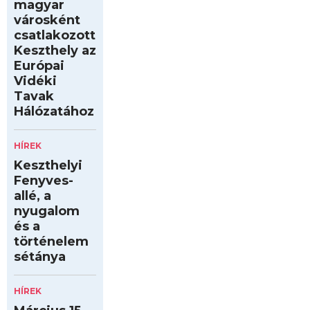
magyar
városként
csatlakozott
Keszthely az
Európai
Vidéki
Tavak
Hálózatához
HÍREK
Keszthelyi
Fenyves-
allé, a
nyugalom
és a
történelem
sétánya
HÍREK