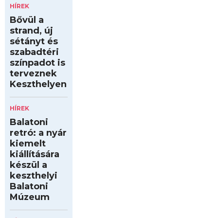
HÍREK
Bővül a
strand, új
sétányt és
szabadtéri
színpadot is
terveznek
Keszthelyen
HÍREK
Balatoni
retró: a nyár
kiemelt
kiállítására
készül a
keszthelyi
Balatoni
Múzeum