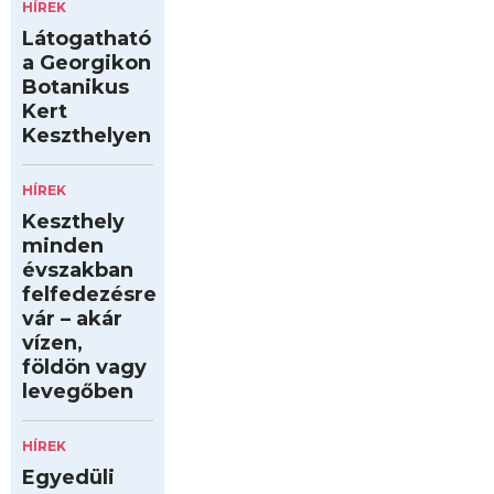
HÍREK
Látogatható
a Georgikon
Botanikus
Kert
Keszthelyen
HÍREK
Keszthely
minden
évszakban
felfedezésre
vár – akár
vízen,
földön vagy
levegőben
HÍREK
Egyedüli