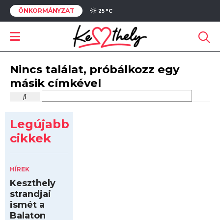
ÖNKORMÁNYZAT
25 °
C
Nincs találat, próbálkozz egy
másik címkével
Legújabb
cikkek
HÍREK
Keszthely
strandjai
ismét a
Balaton