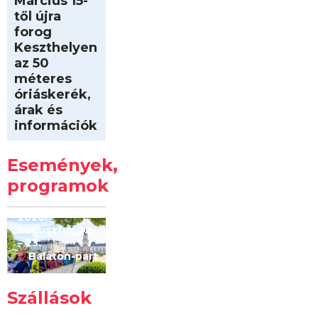
Március 15-
től újra
forog
Keszthelyen
az 50
méteres
óriáskerék,
árak és
információk
Intersport
Keszthelyi
Események,
Kilóméterek
2026
programok
2026.
augusztus 22
– 23.
Balaton-part
Szállások