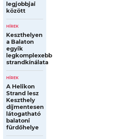
legjobbjai
között
HÍREK
Keszthelyen
a Balaton
egyik
legkomplexebb
strandkínálata
HÍREK
A Helikon
Strand lesz
Keszthely
díjmentesen
látogatható
balatoni
fürdőhelye