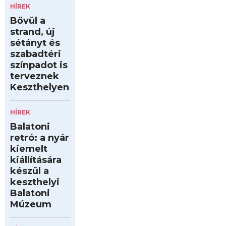
HÍREK
Bővül a
strand, új
sétányt és
szabadtéri
színpadot is
terveznek
Keszthelyen
HÍREK
Balatoni
retró: a nyár
kiemelt
kiállítására
készül a
keszthelyi
Balatoni
Múzeum