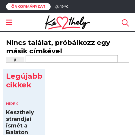
ÖNKORMÁNYZAT
19 °
C
Nincs találat, próbálkozz egy
másik címkével
Legújabb
cikkek
HÍREK
Keszthely
strandjai
ismét a
Balaton