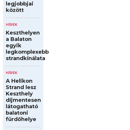
legjobbjai
között
HÍREK
Keszthelyen
a Balaton
egyik
legkomplexebb
strandkínálata
HÍREK
A Helikon
Strand lesz
Keszthely
díjmentesen
látogatható
balatoni
fürdőhelye