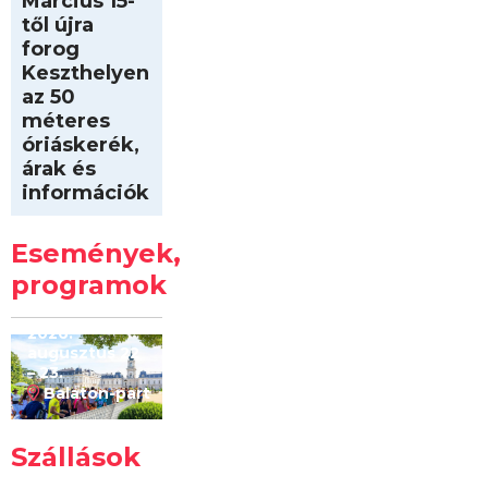
Március 15-
től újra
forog
Keszthelyen
az 50
méteres
óriáskerék,
árak és
információk
Intersport
Keszthelyi
Események,
Kilóméterek
2026
programok
2026.
augusztus 22
– 23.
Balaton-part
Szállások