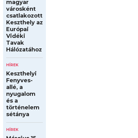
magyar
városként
csatlakozott
Keszthely az
Európai
Vidéki
Tavak
Hálózatához
HÍREK
Keszthelyi
Fenyves-
allé, a
nyugalom
és a
történelem
sétánya
HÍREK