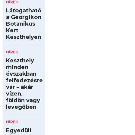
HÍREK
Látogatható
a Georgikon
Botanikus
Kert
Keszthelyen
HÍREK
Keszthely
minden
évszakban
felfedezésre
vár – akár
vízen,
földön vagy
levegőben
HÍREK
Egyedüli