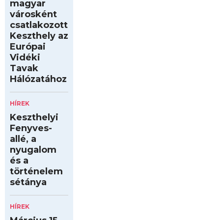
magyar
városként
csatlakozott
Keszthely az
Európai
Vidéki
Tavak
Hálózatához
HÍREK
Keszthelyi
Fenyves-
allé, a
nyugalom
és a
történelem
sétánya
HÍREK