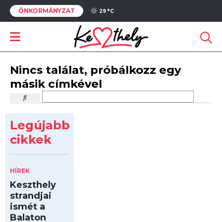
ÖNKORMÁNYZAT
29 °
C
Nincs találat, próbálkozz egy
másik címkével
Legújabb
cikkek
HÍREK
Keszthely
strandjai
ismét a
Balaton