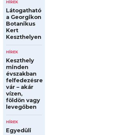
HÍREK
Látogatható
a Georgikon
Botanikus
Kert
Keszthelyen
HÍREK
Keszthely
minden
évszakban
felfedezésre
vár – akár
vízen,
földön vagy
levegőben
HÍREK
Egyedüli