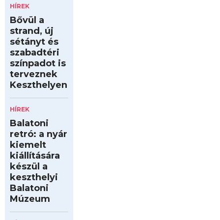
HÍREK
Bővül a
strand, új
sétányt és
szabadtéri
színpadot is
terveznek
Keszthelyen
HÍREK
Balatoni
retró: a nyár
kiemelt
kiállítására
készül a
keszthelyi
Balatoni
Múzeum