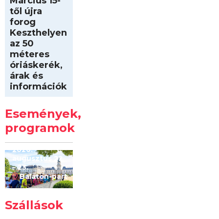
Március 15-
től újra
forog
Keszthelyen
az 50
méteres
óriáskerék,
árak és
információk
Intersport
Keszthelyi
Események,
Kilóméterek
2026
programok
2026.
augusztus 22
– 23.
Balaton-part
Szállások