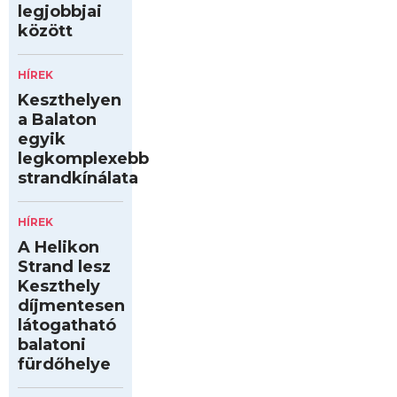
legjobbjai
között
HÍREK
Keszthelyen
a Balaton
egyik
legkomplexebb
strandkínálata
HÍREK
A Helikon
Strand lesz
Keszthely
díjmentesen
látogatható
balatoni
fürdőhelye