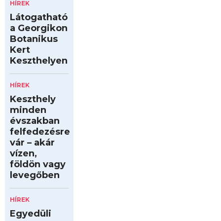
HÍREK
Látogatható
a Georgikon
Botanikus
Kert
Keszthelyen
HÍREK
Keszthely
minden
évszakban
felfedezésre
vár – akár
vízen,
földön vagy
levegőben
HÍREK
Egyedüli