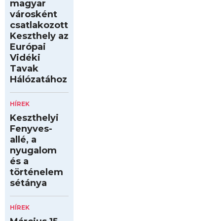
magyar
városként
csatlakozott
Keszthely az
Európai
Vidéki
Tavak
Hálózatához
HÍREK
Keszthelyi
Fenyves-
allé, a
nyugalom
és a
történelem
sétánya
HÍREK