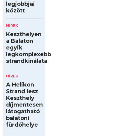
legjobbjai
között
HÍREK
Keszthelyen
a Balaton
egyik
legkomplexebb
strandkínálata
HÍREK
A Helikon
Strand lesz
Keszthely
díjmentesen
látogatható
balatoni
fürdőhelye