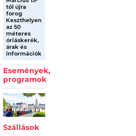
Március 15-
től újra
forog
Keszthelyen
az 50
méteres
óriáskerék,
árak és
információk
Intersport
Keszthelyi
Események,
Kilóméterek
2026
programok
2026.
augusztus 22
– 23.
Balaton-part
Szállások