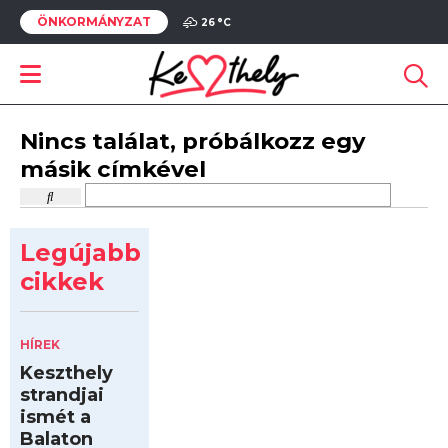
ÖNKORMÁNYZAT
26 °
C
Nincs találat, próbálkozz egy
másik címkével
Legújabb
cikkek
HÍREK
Keszthely
strandjai
ismét a
Balaton