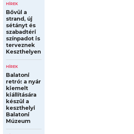
HÍREK
Bővül a
strand, új
sétányt és
szabadtéri
színpadot is
terveznek
Keszthelyen
HÍREK
Balatoni
retró: a nyár
kiemelt
kiállítására
készül a
keszthelyi
Balatoni
Múzeum