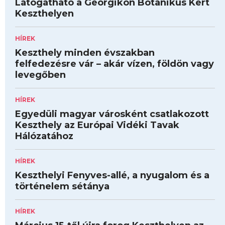
Látogatható a Georgikon Botanikus Kert
Keszthelyen
HÍREK
Keszthely minden évszakban
felfedezésre vár – akár vízen, földön vagy
levegőben
HÍREK
Egyedüli magyar városként csatlakozott
Keszthely az Európai Vidéki Tavak
Hálózatához
HÍREK
Keszthelyi Fenyves-allé, a nyugalom és a
történelem sétánya
HÍREK