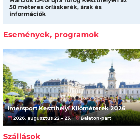
Március 15-től újra forog Keszthelyen az
50 méteres óriáskerék, árak és
információk
Események, programok
Intersport Keszthelyi Kilóméterek 2026
2026. augusztus 22 – 23.
Balaton-part
Szállások