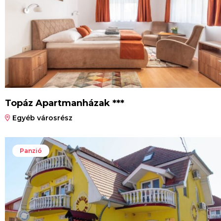
Topáz Apartmanházak ***
Egyéb városrész
Panzió