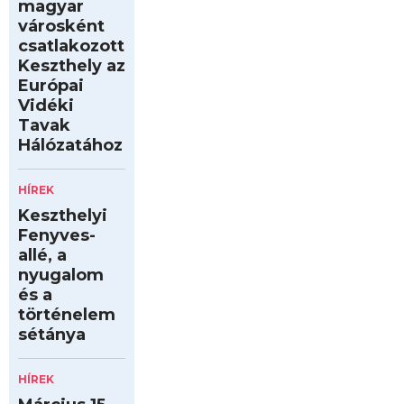
magyar
városként
csatlakozott
Keszthely az
Európai
Vidéki
Tavak
Hálózatához
HÍREK
Keszthelyi
Fenyves-
allé, a
nyugalom
és a
történelem
sétánya
HÍREK