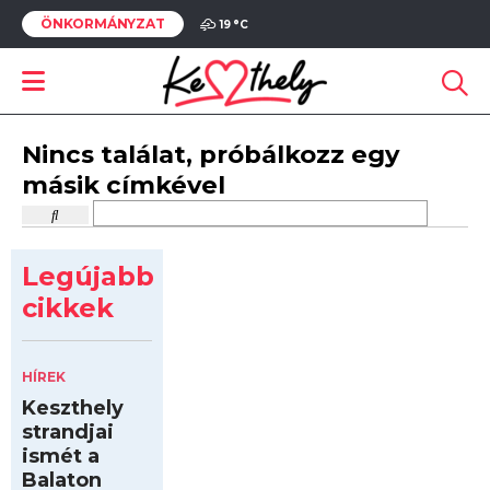
ÖNKORMÁNYZAT
19 °
C
Nincs találat, próbálkozz egy
másik címkével
Legújabb
cikkek
HÍREK
Keszthely
strandjai
ismét a
Balaton