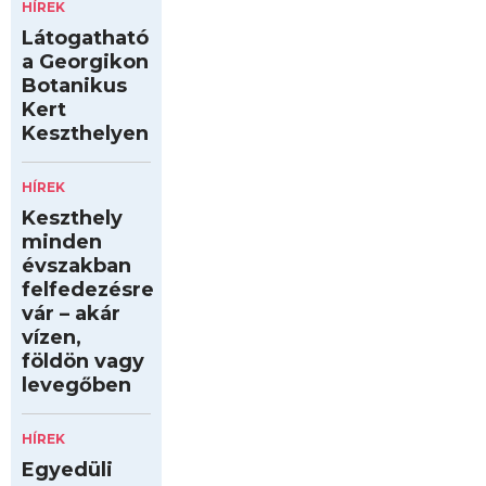
HÍREK
Látogatható
a Georgikon
Botanikus
Kert
Keszthelyen
HÍREK
Keszthely
minden
évszakban
felfedezésre
vár – akár
vízen,
földön vagy
levegőben
HÍREK
Egyedüli