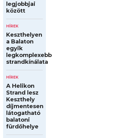
legjobbjai
között
HÍREK
Keszthelyen
a Balaton
egyik
legkomplexebb
strandkínálata
HÍREK
A Helikon
Strand lesz
Keszthely
díjmentesen
látogatható
balatoni
fürdőhelye