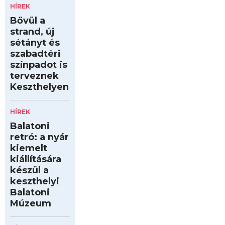
HÍREK
Bővül a
strand, új
sétányt és
szabadtéri
színpadot is
terveznek
Keszthelyen
HÍREK
Balatoni
retró: a nyár
kiemelt
kiállítására
készül a
keszthelyi
Balatoni
Múzeum