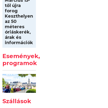
Március 15-
től újra
forog
Keszthelyen
az 50
méteres
óriáskerék,
árak és
információk
Intersport
Keszthelyi
Események,
Kilóméterek
2026
programok
2026.
augusztus 22
– 23.
Balaton-part
Szállások