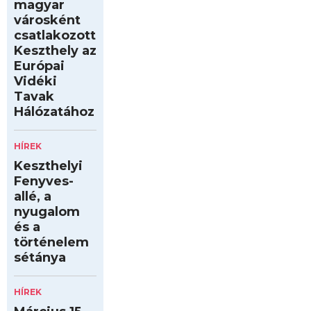
magyar
városként
csatlakozott
Keszthely az
Európai
Vidéki
Tavak
Hálózatához
HÍREK
Keszthelyi
Fenyves-
allé, a
nyugalom
és a
történelem
sétánya
HÍREK