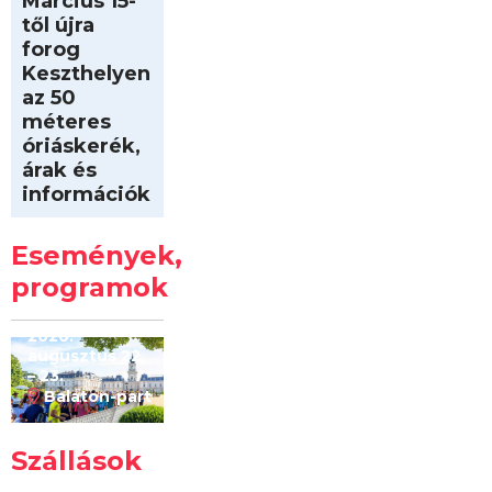
Március 15-
től újra
forog
Keszthelyen
az 50
méteres
óriáskerék,
árak és
információk
Intersport
Keszthelyi
Események,
Kilóméterek
2026
programok
2026.
augusztus 22
– 23.
Balaton-part
Szállások