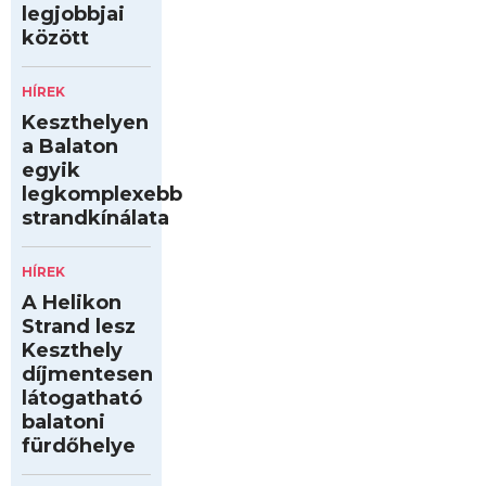
legjobbjai
között
HÍREK
Keszthelyen
a Balaton
egyik
legkomplexebb
strandkínálata
HÍREK
A Helikon
Strand lesz
Keszthely
díjmentesen
látogatható
balatoni
fürdőhelye