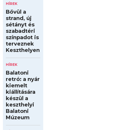
HÍREK
Bővül a
strand, új
sétányt és
szabadtéri
színpadot is
terveznek
Keszthelyen
HÍREK
Balatoni
retró: a nyár
kiemelt
kiállítására
készül a
keszthelyi
Balatoni
Múzeum