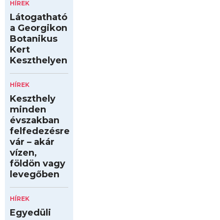
HÍREK
Látogatható
a Georgikon
Botanikus
Kert
Keszthelyen
HÍREK
Keszthely
minden
évszakban
felfedezésre
vár – akár
vízen,
földön vagy
levegőben
HÍREK
Egyedüli