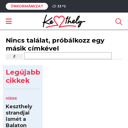
ÖNKORMÁNYZAT
33 °
C
Nincs találat, próbálkozz egy
másik címkével
Legújabb
cikkek
HÍREK
Keszthely
strandjai
ismét a
Balaton