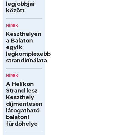
legjobbjai
között
HÍREK
Keszthelyen
a Balaton
egyik
legkomplexebb
strandkínálata
HÍREK
A Helikon
Strand lesz
Keszthely
díjmentesen
látogatható
balatoni
fürdőhelye