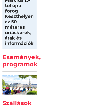
Március 15-
től újra
forog
Keszthelyen
az 50
méteres
óriáskerék,
árak és
információk
Intersport
Keszthelyi
Események,
Kilóméterek
2026
programok
2026.
augusztus 22
– 23.
Balaton-part
Szállások