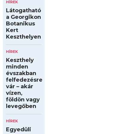
HÍREK
Látogatható
a Georgikon
Botanikus
Kert
Keszthelyen
HÍREK
Keszthely
minden
évszakban
felfedezésre
vár – akár
vízen,
földön vagy
levegőben
HÍREK
Egyedüli