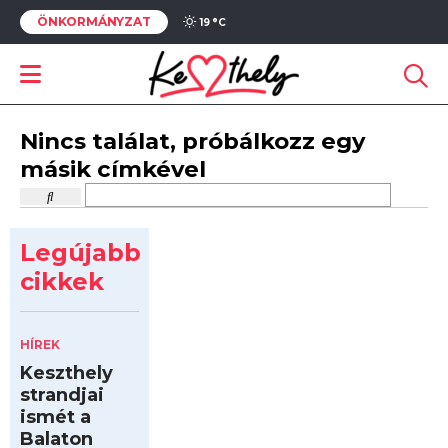
ÖNKORMÁNYZAT
19 °
C
Nincs találat, próbálkozz egy
másik címkével
Legújabb
cikkek
HÍREK
Keszthely
strandjai
ismét a
Balaton