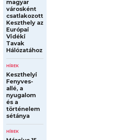
magyar
városként
csatlakozott
Keszthely az
Európai
Vidéki
Tavak
Hálózatához
HÍREK
Keszthelyi
Fenyves-
allé, a
nyugalom
és a
történelem
sétánya
HÍREK