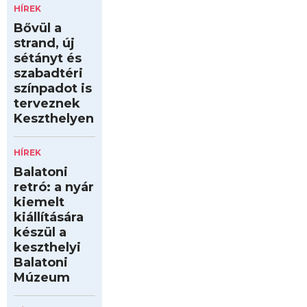
HÍREK
Bővül a
strand, új
sétányt és
szabadtéri
színpadot is
terveznek
Keszthelyen
HÍREK
Balatoni
retró: a nyár
kiemelt
kiállítására
készül a
keszthelyi
Balatoni
Múzeum