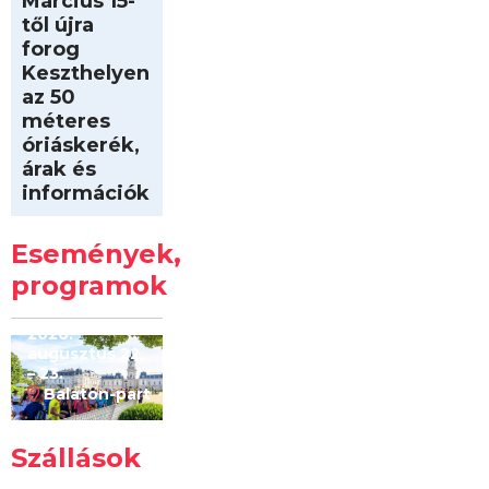
Március 15-
től újra
forog
Keszthelyen
az 50
méteres
óriáskerék,
árak és
információk
Intersport
Keszthelyi
Események,
Kilóméterek
2026
programok
2026.
augusztus 22
– 23.
Balaton-part
Szállások