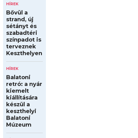
HÍREK
Bővül a
strand, új
sétányt és
szabadtéri
színpadot is
terveznek
Keszthelyen
HÍREK
Balatoni
retró: a nyár
kiemelt
kiállítására
készül a
keszthelyi
Balatoni
Múzeum