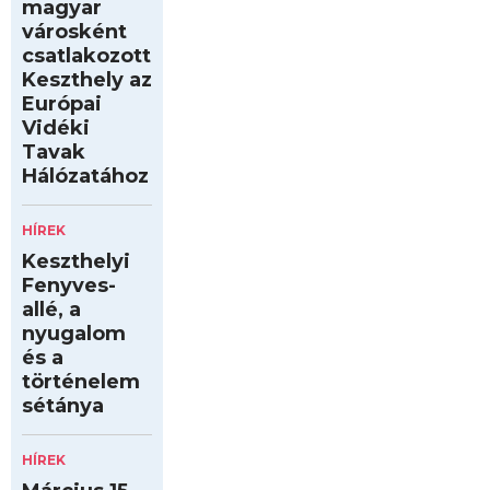
magyar
városként
csatlakozott
Keszthely az
Európai
Vidéki
Tavak
Hálózatához
HÍREK
Keszthelyi
Fenyves-
allé, a
nyugalom
és a
történelem
sétánya
HÍREK