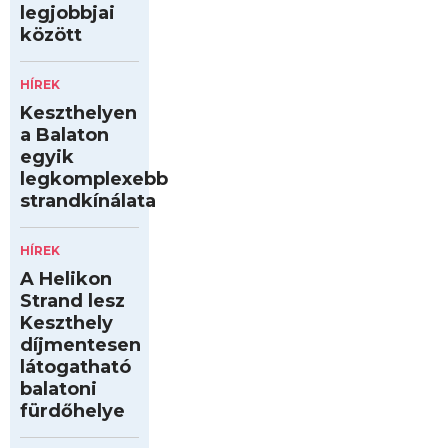
legjobbjai
között
HÍREK
Keszthelyen
a Balaton
egyik
legkomplexebb
strandkínálata
HÍREK
A Helikon
Strand lesz
Keszthely
díjmentesen
látogatható
balatoni
fürdőhelye