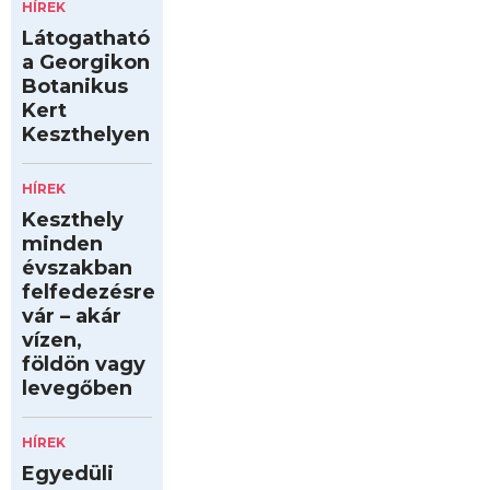
HÍREK
Látogatható
a Georgikon
Botanikus
Kert
Keszthelyen
HÍREK
Keszthely
minden
évszakban
felfedezésre
vár – akár
vízen,
földön vagy
levegőben
HÍREK
Egyedüli