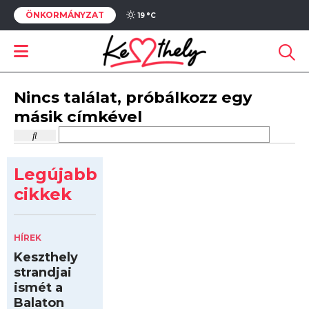
ÖNKORMÁNYZAT
19 °
C
Nincs találat, próbálkozz egy
másik címkével
Legújabb
cikkek
HÍREK
Keszthely
strandjai
ismét a
Balaton