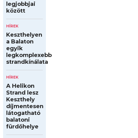
legjobbjai
között
HÍREK
Keszthelyen
a Balaton
egyik
legkomplexebb
strandkínálata
HÍREK
A Helikon
Strand lesz
Keszthely
díjmentesen
látogatható
balatoni
fürdőhelye