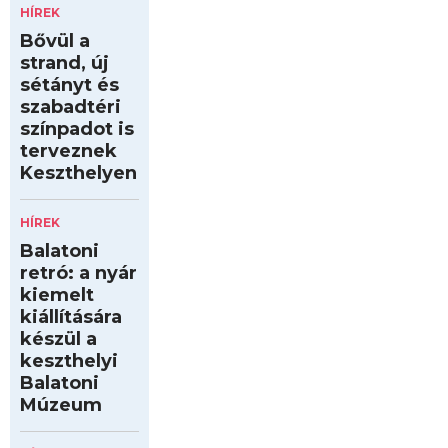
HÍREK
Bővül a
strand, új
sétányt és
szabadtéri
színpadot is
terveznek
Keszthelyen
HÍREK
Balatoni
retró: a nyár
kiemelt
kiállítására
készül a
keszthelyi
Balatoni
Múzeum