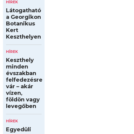
HÍREK
Látogatható
a Georgikon
Botanikus
Kert
Keszthelyen
HÍREK
Keszthely
minden
évszakban
felfedezésre
vár – akár
vízen,
földön vagy
levegőben
HÍREK
Egyedüli