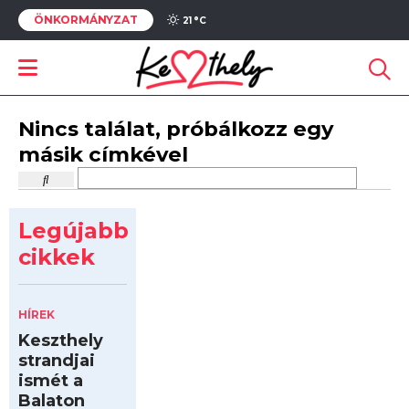
ÖNKORMÁNYZAT
21 °
C
Nincs találat, próbálkozz egy
másik címkével
Legújabb
cikkek
HÍREK
Keszthely
strandjai
ismét a
Balaton