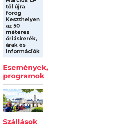
Március 15-
től újra
forog
Keszthelyen
az 50
méteres
óriáskerék,
árak és
információk
Intersport
Keszthelyi
Események,
Kilóméterek
2026
programok
2026.
augusztus 22
– 23.
Balaton-part
Szállások