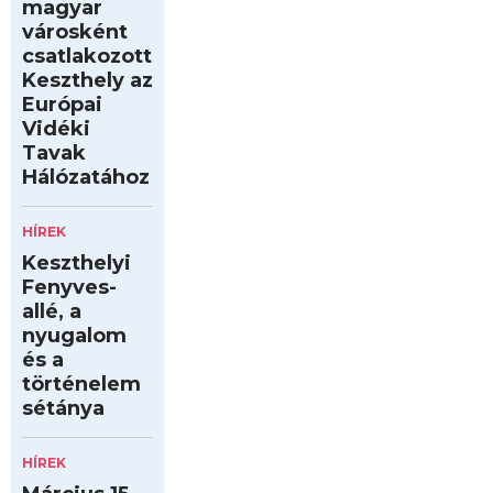
magyar
városként
csatlakozott
Keszthely az
Európai
Vidéki
Tavak
Hálózatához
HÍREK
Keszthelyi
Fenyves-
allé, a
nyugalom
és a
történelem
sétánya
HÍREK