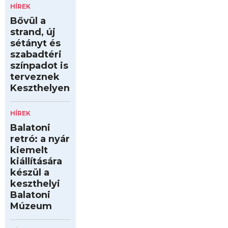
HÍREK
Bővül a
strand, új
sétányt és
szabadtéri
színpadot is
terveznek
Keszthelyen
HÍREK
Balatoni
retró: a nyár
kiemelt
kiállítására
készül a
keszthelyi
Balatoni
Múzeum