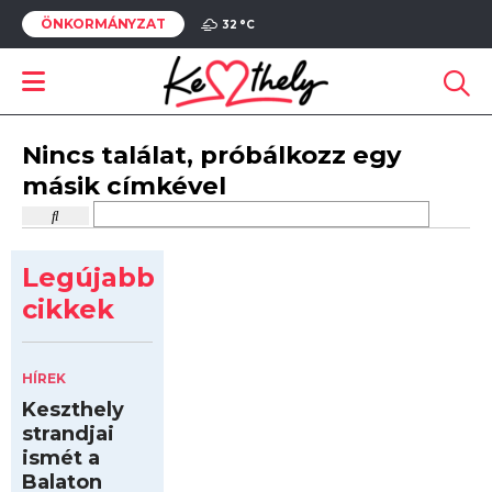
ÖNKORMÁNYZAT
32 °
C
Nincs találat, próbálkozz egy
másik címkével
Legújabb
cikkek
HÍREK
Keszthely
strandjai
ismét a
Balaton