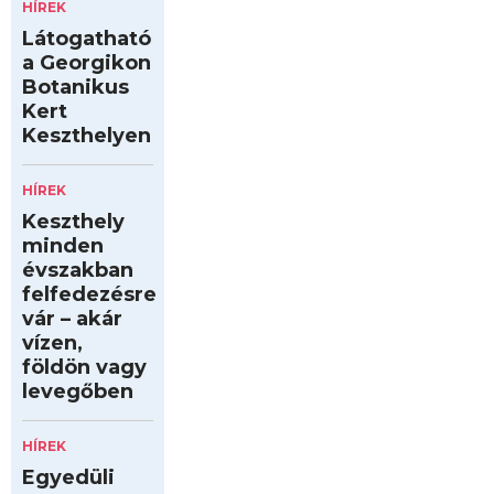
HÍREK
Látogatható
a Georgikon
Botanikus
Kert
Keszthelyen
HÍREK
Keszthely
minden
évszakban
felfedezésre
vár – akár
vízen,
földön vagy
levegőben
HÍREK
Egyedüli