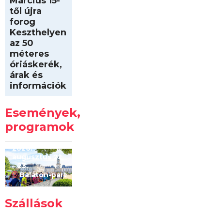
Március 15-
től újra
forog
Keszthelyen
az 50
méteres
óriáskerék,
árak és
információk
Intersport
Keszthelyi
Események,
Kilóméterek
2026
programok
2026.
augusztus 22
– 23.
Balaton-part
Szállások