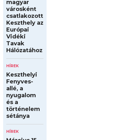
magyar
városként
csatlakozott
Keszthely az
Európai
Vidéki
Tavak
Hálózatához
HÍREK
Keszthelyi
Fenyves-
allé, a
nyugalom
és a
történelem
sétánya
HÍREK