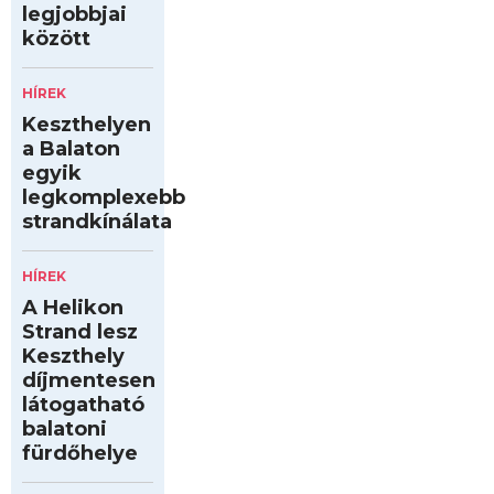
legjobbjai
között
HÍREK
Keszthelyen
a Balaton
egyik
legkomplexebb
strandkínálata
HÍREK
A Helikon
Strand lesz
Keszthely
díjmentesen
látogatható
balatoni
fürdőhelye