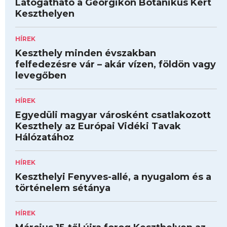
Látogatható a Georgikon Botanikus Kert
Keszthelyen
HÍREK
Keszthely minden évszakban
felfedezésre vár – akár vízen, földön vagy
levegőben
HÍREK
Egyedüli magyar városként csatlakozott
Keszthely az Európai Vidéki Tavak
Hálózatához
HÍREK
Keszthelyi Fenyves-allé, a nyugalom és a
történelem sétánya
HÍREK