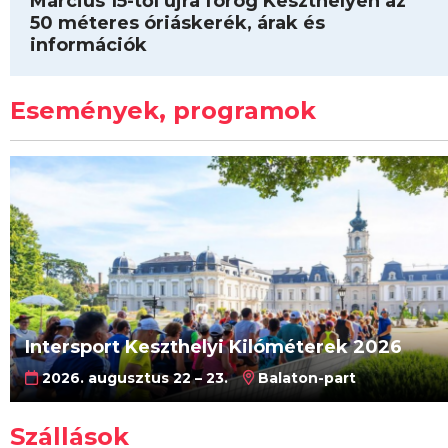
Március 15-től újra forog Keszthelyen az
50 méteres óriáskerék, árak és
információk
Események, programok
Intersport Keszthelyi Kilóméterek 2026
2026. augusztus 22 – 23.
Balaton-part
Szállások