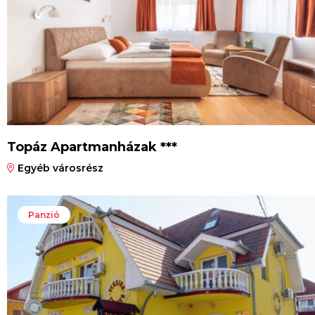
Topáz Apartmanházak ***
Egyéb városrész
Panzió