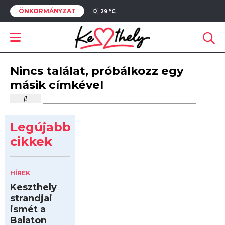
ÖNKORMÁNYZAT
29 °
C
Nincs találat, próbálkozz egy
másik címkével
Legújabb
cikkek
HÍREK
Keszthely
strandjai
ismét a
Balaton