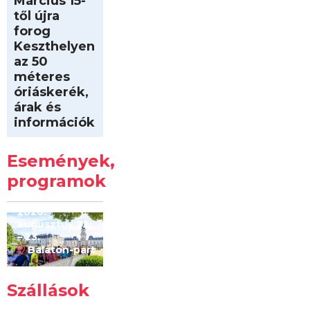
Március 15-
től újra
forog
Keszthelyen
az 50
méteres
óriáskerék,
árak és
információk
Intersport
Keszthelyi
Események,
Kilóméterek
2026
programok
2026.
augusztus 22
– 23.
Balaton-part
Szállások