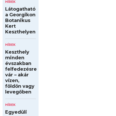
HÍREK
Látogatható
a Georgikon
Botanikus
Kert
Keszthelyen
HÍREK
Keszthely
minden
évszakban
felfedezésre
vár – akár
vízen,
földön vagy
levegőben
HÍREK
Egyedüli