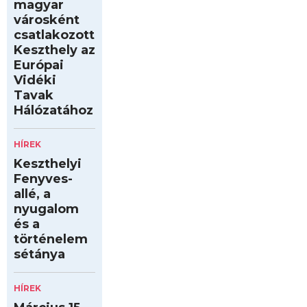
magyar
városként
csatlakozott
Keszthely az
Európai
Vidéki
Tavak
Hálózatához
HÍREK
Keszthelyi
Fenyves-
allé, a
nyugalom
és a
történelem
sétánya
HÍREK