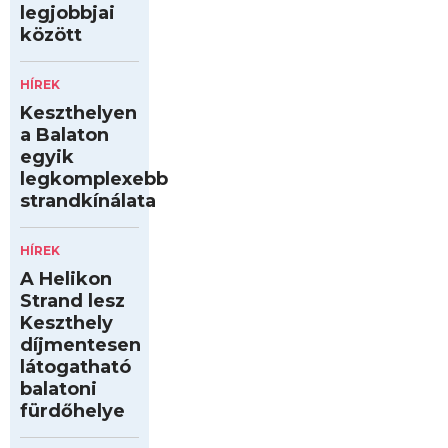
legjobbjai
között
HÍREK
Keszthelyen
a Balaton
egyik
legkomplexebb
strandkínálata
HÍREK
A Helikon
Strand lesz
Keszthely
díjmentesen
látogatható
balatoni
fürdőhelye