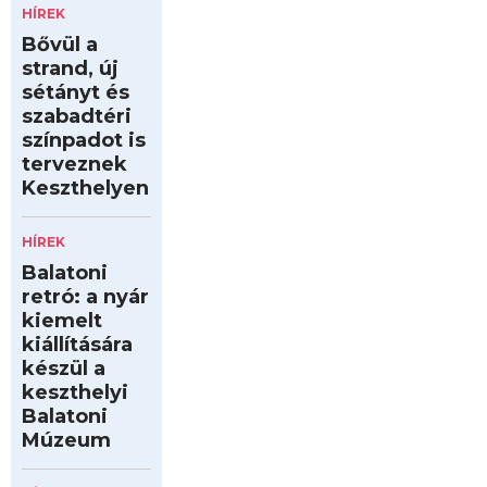
HÍREK
Bővül a
strand, új
sétányt és
szabadtéri
színpadot is
terveznek
Keszthelyen
HÍREK
Balatoni
retró: a nyár
kiemelt
kiállítására
készül a
keszthelyi
Balatoni
Múzeum