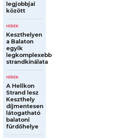
legjobbjai
között
HÍREK
Keszthelyen
a Balaton
egyik
legkomplexebb
strandkínálata
HÍREK
A Helikon
Strand lesz
Keszthely
díjmentesen
látogatható
balatoni
fürdőhelye