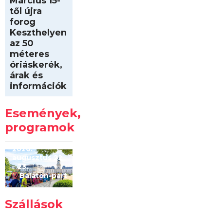
Március 15-
től újra
forog
Keszthelyen
az 50
méteres
óriáskerék,
árak és
információk
Intersport
Keszthelyi
Események,
Kilóméterek
2026
programok
2026.
augusztus 22
– 23.
Balaton-part
Szállások