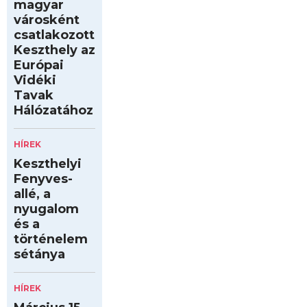
magyar
városként
csatlakozott
Keszthely az
Európai
Vidéki
Tavak
Hálózatához
HÍREK
Keszthelyi
Fenyves-
allé, a
nyugalom
és a
történelem
sétánya
HÍREK