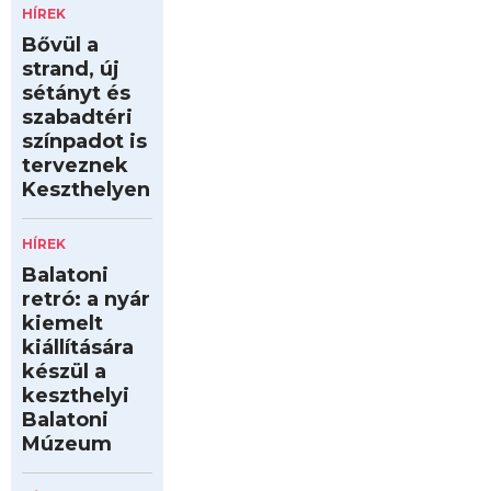
HÍREK
Bővül a
strand, új
sétányt és
szabadtéri
színpadot is
terveznek
Keszthelyen
HÍREK
Balatoni
retró: a nyár
kiemelt
kiállítására
készül a
keszthelyi
Balatoni
Múzeum