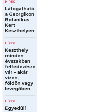
HÍREK
Látogatható
a Georgikon
Botanikus
Kert
Keszthelyen
HÍREK
Keszthely
minden
évszakban
felfedezésre
vár – akár
vízen,
földön vagy
levegőben
HÍREK
Egyedüli