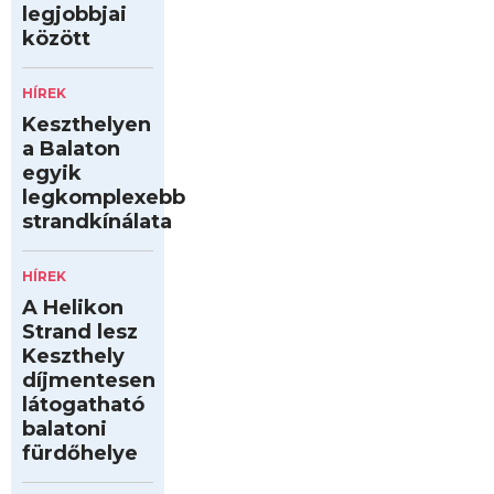
legjobbjai
között
HÍREK
Keszthelyen
a Balaton
egyik
legkomplexebb
strandkínálata
HÍREK
A Helikon
Strand lesz
Keszthely
díjmentesen
látogatható
balatoni
fürdőhelye