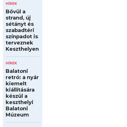
HÍREK
Bővül a
strand, új
sétányt és
szabadtéri
színpadot is
terveznek
Keszthelyen
HÍREK
Balatoni
retró: a nyár
kiemelt
kiállítására
készül a
keszthelyi
Balatoni
Múzeum