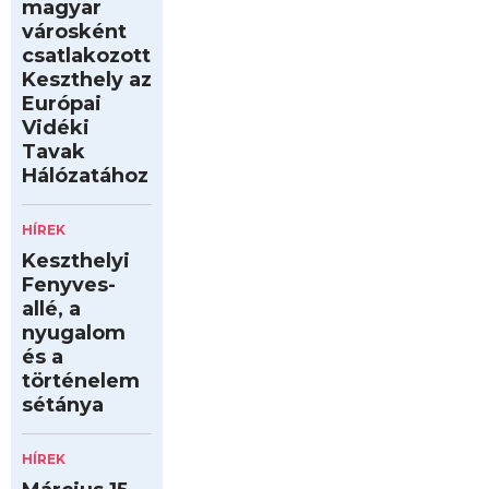
magyar
városként
csatlakozott
Keszthely az
Európai
Vidéki
Tavak
Hálózatához
HÍREK
Keszthelyi
Fenyves-
allé, a
nyugalom
és a
történelem
sétánya
HÍREK