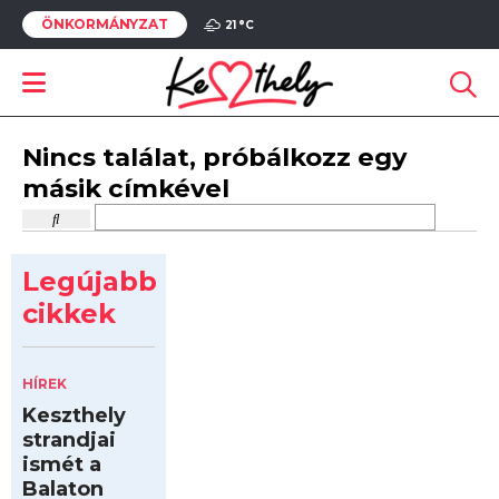
ÖNKORMÁNYZAT
21 °
C
Nincs találat, próbálkozz egy
másik címkével
Legújabb
cikkek
HÍREK
Keszthely
strandjai
ismét a
Balaton