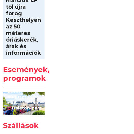
Március 15-
től újra
forog
Keszthelyen
az 50
méteres
óriáskerék,
árak és
információk
Intersport
Keszthelyi
Események,
Kilóméterek
2026
programok
2026.
augusztus 22
– 23.
Balaton-part
Szállások