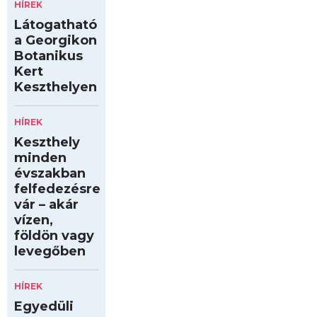
HÍREK
Látogatható
a Georgikon
Botanikus
Kert
Keszthelyen
HÍREK
Keszthely
minden
évszakban
felfedezésre
vár – akár
vízen,
földön vagy
levegőben
HÍREK
Egyedüli