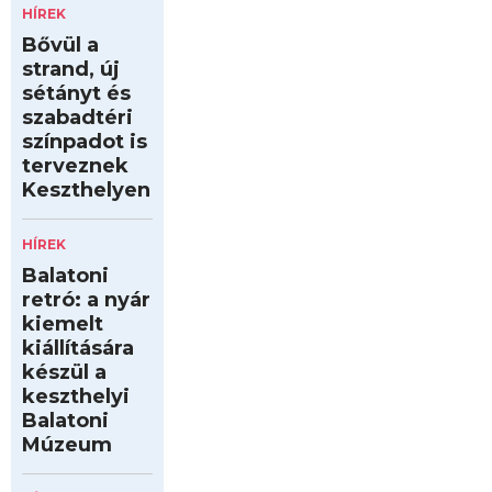
HÍREK
Bővül a
strand, új
sétányt és
szabadtéri
színpadot is
terveznek
Keszthelyen
HÍREK
Balatoni
retró: a nyár
kiemelt
kiállítására
készül a
keszthelyi
Balatoni
Múzeum