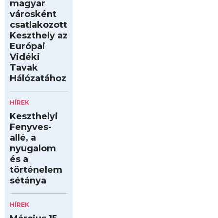
magyar
városként
csatlakozott
Keszthely az
Európai
Vidéki
Tavak
Hálózatához
HÍREK
Keszthelyi
Fenyves-
allé, a
nyugalom
és a
történelem
sétánya
HÍREK