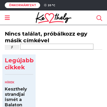
ÖNKORMÁNYZAT
20 °
C
Nincs találat, próbálkozz egy
másik címkével
Legújabb
cikkek
HÍREK
Keszthely
strandjai
ismét a
Balaton