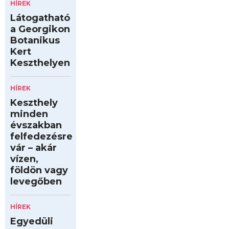
HÍREK
Látogatható
a Georgikon
Botanikus
Kert
Keszthelyen
HÍREK
Keszthely
minden
évszakban
felfedezésre
vár – akár
vízen,
földön vagy
levegőben
HÍREK
Egyedüli