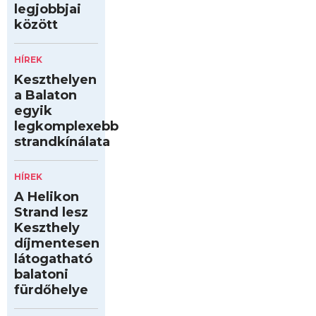
legjobbjai
között
HÍREK
Keszthelyen
a Balaton
egyik
legkomplexebb
strandkínálata
HÍREK
A Helikon
Strand lesz
Keszthely
díjmentesen
látogatható
balatoni
fürdőhelye