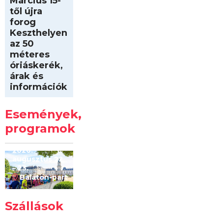
Március 15-
től újra
forog
Keszthelyen
az 50
méteres
óriáskerék,
árak és
információk
Intersport
Keszthelyi
Események,
Kilóméterek
2026
programok
2026.
augusztus 22
– 23.
Balaton-part
Szállások