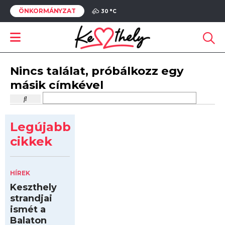
ÖNKORMÁNYZAT
30 °
C
Nincs találat, próbálkozz egy
másik címkével
Legújabb
cikkek
HÍREK
Keszthely
strandjai
ismét a
Balaton