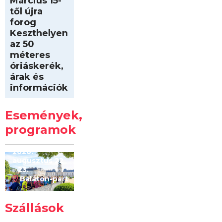
Március 15-
től újra
forog
Keszthelyen
az 50
méteres
óriáskerék,
árak és
információk
Intersport
Keszthelyi
Események,
Kilóméterek
2026
programok
2026.
augusztus 22
– 23.
Balaton-part
Szállások