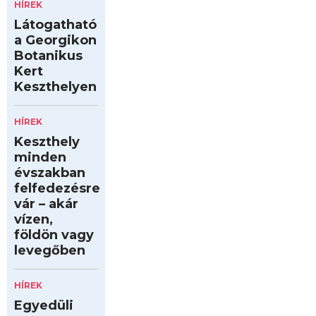
HÍREK
Látogatható
a Georgikon
Botanikus
Kert
Keszthelyen
HÍREK
Keszthely
minden
évszakban
felfedezésre
vár – akár
vízen,
földön vagy
levegőben
HÍREK
Egyedüli