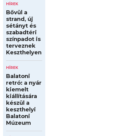
HÍREK
Bővül a
strand, új
sétányt és
szabadtéri
színpadot is
terveznek
Keszthelyen
HÍREK
Balatoni
retró: a nyár
kiemelt
kiállítására
készül a
keszthelyi
Balatoni
Múzeum