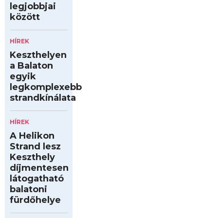
legjobbjai
között
HÍREK
Keszthelyen
a Balaton
egyik
legkomplexebb
strandkínálata
HÍREK
A Helikon
Strand lesz
Keszthely
díjmentesen
látogatható
balatoni
fürdőhelye