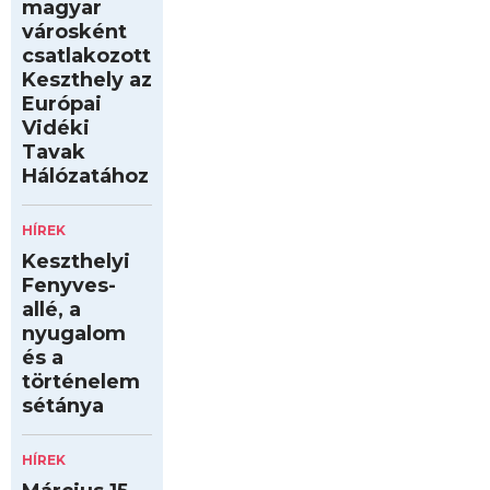
magyar
városként
csatlakozott
Keszthely az
Európai
Vidéki
Tavak
Hálózatához
HÍREK
Keszthelyi
Fenyves-
allé, a
nyugalom
és a
történelem
sétánya
HÍREK