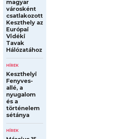
magyar
városként
csatlakozott
Keszthely az
Európai
Vidéki
Tavak
Hálózatához
HÍREK
Keszthelyi
Fenyves-
allé, a
nyugalom
és a
történelem
sétánya
HÍREK