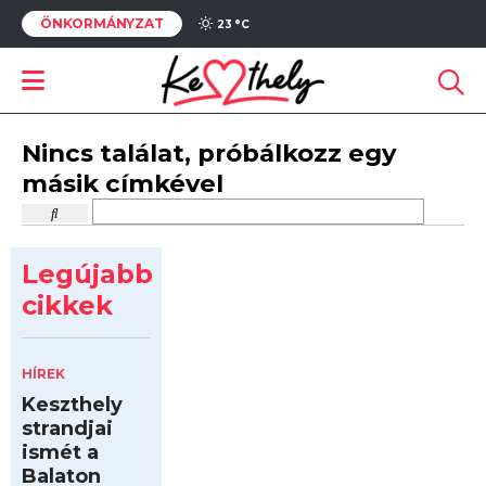
ÖNKORMÁNYZAT
23 °
C
Nincs találat, próbálkozz egy
másik címkével
Legújabb
cikkek
HÍREK
Keszthely
strandjai
ismét a
Balaton