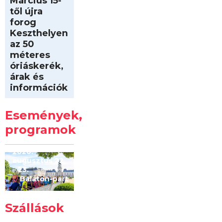
Március 15-
től újra
forog
Keszthelyen
az 50
méteres
óriáskerék,
árak és
információk
Intersport
Keszthelyi
Események,
Kilóméterek
2026
programok
2026.
augusztus 22
– 23.
Balaton-part
Szállások