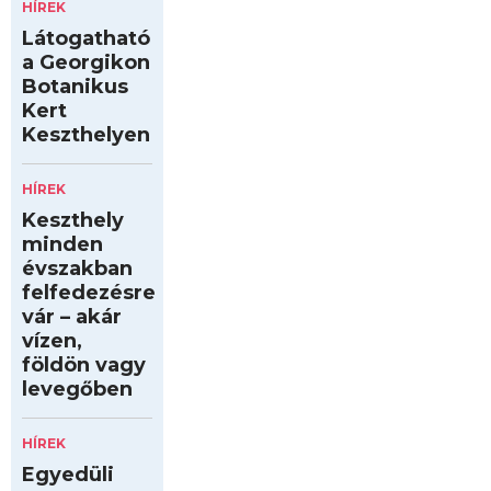
HÍREK
Látogatható
a Georgikon
Botanikus
Kert
Keszthelyen
HÍREK
Keszthely
minden
évszakban
felfedezésre
vár – akár
vízen,
földön vagy
levegőben
HÍREK
Egyedüli