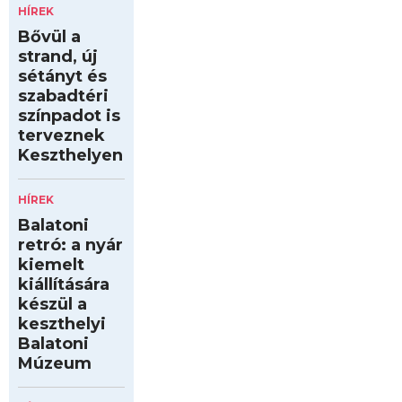
HÍREK
Bővül a
strand, új
sétányt és
szabadtéri
színpadot is
terveznek
Keszthelyen
HÍREK
Balatoni
retró: a nyár
kiemelt
kiállítására
készül a
keszthelyi
Balatoni
Múzeum