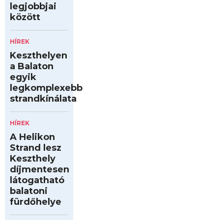
legjobbjai
között
HÍREK
Keszthelyen
a Balaton
egyik
legkomplexebb
strandkínálata
HÍREK
A Helikon
Strand lesz
Keszthely
díjmentesen
látogatható
balatoni
fürdőhelye