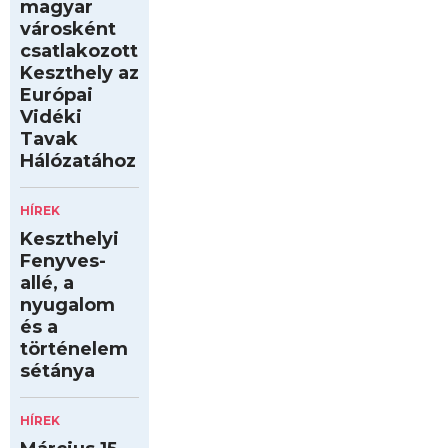
magyar
városként
csatlakozott
Keszthely az
Európai
Vidéki
Tavak
Hálózatához
HÍREK
Keszthelyi
Fenyves-
allé, a
nyugalom
és a
történelem
sétánya
HÍREK