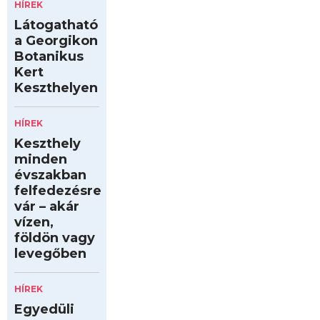
HÍREK
Látogatható
a Georgikon
Botanikus
Kert
Keszthelyen
HÍREK
Keszthely
minden
évszakban
felfedezésre
vár – akár
vízen,
földön vagy
levegőben
HÍREK
Egyedüli