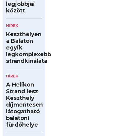
legjobbjai
között
HÍREK
Keszthelyen
a Balaton
egyik
legkomplexebb
strandkínálata
HÍREK
A Helikon
Strand lesz
Keszthely
díjmentesen
látogatható
balatoni
fürdőhelye