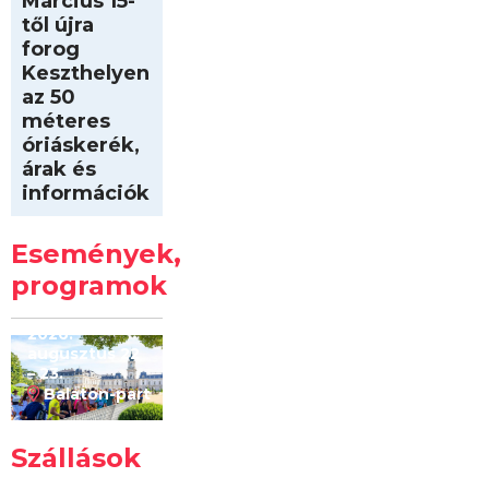
Március 15-
től újra
forog
Keszthelyen
az 50
méteres
óriáskerék,
árak és
információk
Intersport
Keszthelyi
Események,
Kilóméterek
2026
programok
2026.
augusztus 22
– 23.
Balaton-part
Szállások