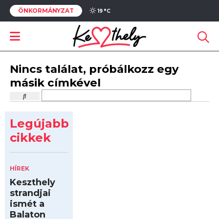
ÖNKORMÁNYZAT
19 °
C
Nincs találat, próbálkozz egy
másik címkével
Legújabb
cikkek
HÍREK
Keszthely
strandjai
ismét a
Balaton