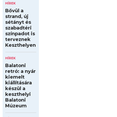
HÍREK
Bővül a
strand, új
sétányt és
szabadtéri
színpadot is
terveznek
Keszthelyen
HÍREK
Balatoni
retró: a nyár
kiemelt
kiállítására
készül a
keszthelyi
Balatoni
Múzeum