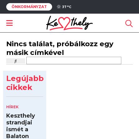
ÖNKORMÁNYZAT
37 °
C
Nincs találat, próbálkozz egy
másik címkével
Legújabb
cikkek
HÍREK
Keszthely
strandjai
ismét a
Balaton