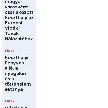
magyar
városként
csatlakozott
Keszthely az
Európai
Vidéki
Tavak
Hálózatához
HÍREK
Keszthelyi
Fenyves-
allé, a
nyugalom
és a
történelem
sétánya
HÍREK