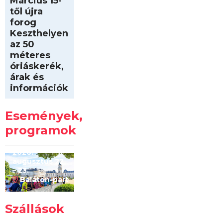
Március 15-
től újra
forog
Keszthelyen
az 50
méteres
óriáskerék,
árak és
információk
Intersport
Keszthelyi
Események,
Kilóméterek
2026
programok
2026.
augusztus 22
– 23.
Balaton-part
Szállások