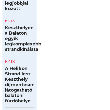
legjobbjai
között
HÍREK
Keszthelyen
a Balaton
egyik
legkomplexebb
strandkínálata
HÍREK
A Helikon
Strand lesz
Keszthely
díjmentesen
látogatható
balatoni
fürdőhelye