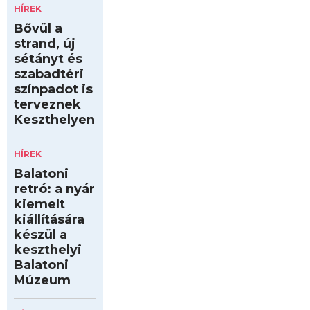
HÍREK
Bővül a
strand, új
sétányt és
szabadtéri
színpadot is
terveznek
Keszthelyen
HÍREK
Balatoni
retró: a nyár
kiemelt
kiállítására
készül a
keszthelyi
Balatoni
Múzeum