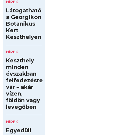
HÍREK
Látogatható
a Georgikon
Botanikus
Kert
Keszthelyen
HÍREK
Keszthely
minden
évszakban
felfedezésre
vár – akár
vízen,
földön vagy
levegőben
HÍREK
Egyedüli